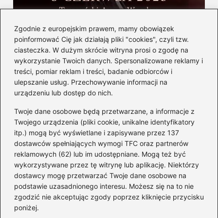
Gdzie i kiedy wystąpi Andrea Bocelli w
Zgodnie z europejskim prawem, mamy obowiązek
Polsce — informacje i bilety
poinformować Cię jak działają pliki "cookies", czyli tzw.
ciasteczka. W dużym skrócie witryna prosi o zgodę na
wykorzystanie Twoich danych. Spersonalizowane reklamy i
Kategorie
treści, pomiar reklam i treści, badanie odbiorców i
ulepszanie usług. Przechowywanie informacji na
Albumy
(8)
urządzeniu lub dostęp do nich.
Artyści
(73)
Twoje dane osobowe będą przetwarzane, a informacje z
Edukacja muzyczna
(89)
Twojego urządzenia (pliki cookie, unikalne identyfikatory
itp.) mogą być wyświetlane i zapisywane przez 137
Instrumenty
(38)
dostawców spełniających wymogi TFC oraz partnerów
Kultura
(47)
reklamowych (62) lub im udostępniane. Mogą też być
Muzyka
(205)
wykorzystywane przez tę witrynę lub aplikację. Niektórzy
Radio
(1)
dostawcy mogę przetwarzać Twoje dane osobowe na
podstawie uzasadnionego interesu. Możesz się na to nie
Śpiew
(6)
zgodzić nie akceptując zgody poprzez kliknięcie przycisku
Sprzęt audio
(11)
poniżej.
Znane postacie
(94)