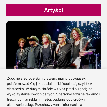
Artyści
Zgodnie z europejskim prawem, mamy obowiązek
Europe – 5 mniej znanych faktów o
poinformować Cię jak działają pliki "cookies", czyli tzw.
ciasteczka. W dużym skrócie witryna prosi o zgodę na
legendarnym zespole
wykorzystanie Twoich danych. Spersonalizowane reklamy i
treści, pomiar reklam i treści, badanie odbiorców i
ulepszanie usług. Przechowywanie informacji na