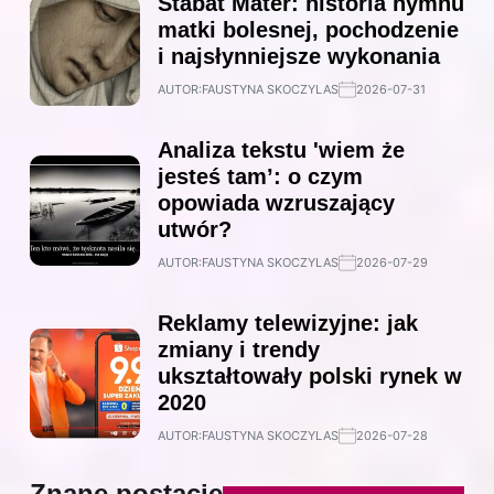
Stabat Mater: historia hymnu
matki bolesnej, pochodzenie
i najsłynniejsze wykonania
AUTOR:
FAUSTYNA SKOCZYLAS
2026-07-31
Analiza tekstu 'wiem że
jesteś tam’: o czym
opowiada wzruszający
utwór?
AUTOR:
FAUSTYNA SKOCZYLAS
2026-07-29
Reklamy telewizyjne: jak
zmiany i trendy
ukształtowały polski rynek w
2020
AUTOR:
FAUSTYNA SKOCZYLAS
2026-07-28
Znane postacie