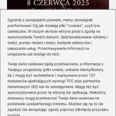
Gdzie i kiedy wystąpi Andrea Bocelli w
Zgodnie z europejskim prawem, mamy obowiązek
Polsce — informacje i bilety
poinformować Cię jak działają pliki "cookies", czyli tzw.
ciasteczka. W dużym skrócie witryna prosi o zgodę na
wykorzystanie Twoich danych. Spersonalizowane reklamy i
Kategorie
treści, pomiar reklam i treści, badanie odbiorców i
ulepszanie usług. Przechowywanie informacji na
Albumy
(8)
urządzeniu lub dostęp do nich.
Artyści
(73)
Twoje dane osobowe będą przetwarzane, a informacje z
Edukacja muzyczna
(89)
Twojego urządzenia (pliki cookie, unikalne identyfikatory
itp.) mogą być wyświetlane i zapisywane przez 137
Instrumenty
(38)
dostawców spełniających wymogi TFC oraz partnerów
Kultura
(47)
reklamowych (62) lub im udostępniane. Mogą też być
Muzyka
(205)
wykorzystywane przez tę witrynę lub aplikację. Niektórzy
Radio
(1)
dostawcy mogę przetwarzać Twoje dane osobowe na
podstawie uzasadnionego interesu. Możesz się na to nie
Śpiew
(6)
zgodzić nie akceptując zgody poprzez kliknięcie przycisku
Sprzęt audio
(10)
poniżej.