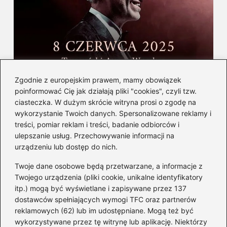
Gdzie i kiedy wystąpi Andrea Bocelli w
Zgodnie z europejskim prawem, mamy obowiązek
Polsce — informacje i bilety
poinformować Cię jak działają pliki "cookies", czyli tzw.
ciasteczka. W dużym skrócie witryna prosi o zgodę na
wykorzystanie Twoich danych. Spersonalizowane reklamy i
Kategorie
treści, pomiar reklam i treści, badanie odbiorców i
ulepszanie usług. Przechowywanie informacji na
Albumy
(8)
urządzeniu lub dostęp do nich.
Artyści
(73)
Twoje dane osobowe będą przetwarzane, a informacje z
Edukacja muzyczna
(89)
Twojego urządzenia (pliki cookie, unikalne identyfikatory
itp.) mogą być wyświetlane i zapisywane przez 137
Instrumenty
(38)
dostawców spełniających wymogi TFC oraz partnerów
Kultura
(47)
reklamowych (62) lub im udostępniane. Mogą też być
Muzyka
(205)
wykorzystywane przez tę witrynę lub aplikację. Niektórzy