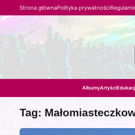
Strona główna
Polityka prywatności
Regulami
Albumy
Artyści
Edukac
Tag:
Małomiasteczkowe