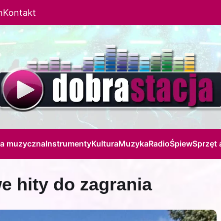
n
Kontakt
ja muzyczna
Instrumenty
Kultura
Muzyka
Radio
Śpiew
Sprzęt 
 hity do zagrania