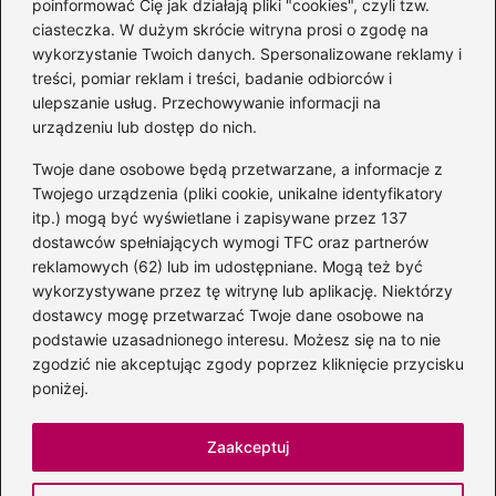
poinformować Cię jak działają pliki "cookies", czyli tzw.
ciasteczka. W dużym skrócie witryna prosi o zgodę na
wykorzystanie Twoich danych. Spersonalizowane reklamy i
Kategorie
treści, pomiar reklam i treści, badanie odbiorców i
ulepszanie usług. Przechowywanie informacji na
Albumy
(8)
urządzeniu lub dostęp do nich.
Artyści
(73)
Twoje dane osobowe będą przetwarzane, a informacje z
Edukacja muzyczna
(89)
Twojego urządzenia (pliki cookie, unikalne identyfikatory
itp.) mogą być wyświetlane i zapisywane przez 137
Instrumenty
(39)
dostawców spełniających wymogi TFC oraz partnerów
Kultura
(47)
reklamowych (62) lub im udostępniane. Mogą też być
Muzyka
(207)
wykorzystywane przez tę witrynę lub aplikację. Niektórzy
Radio
(1)
dostawcy mogę przetwarzać Twoje dane osobowe na
podstawie uzasadnionego interesu. Możesz się na to nie
Śpiew
(6)
zgodzić nie akceptując zgody poprzez kliknięcie przycisku
Sprzęt audio
(11)
poniżej.
Znane postacie
(95)
Zaakceptuj