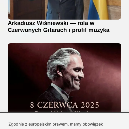
Arkadiusz Wiśniewski — rola w
Czerwonych Gitarach i profil muzyka
Gdzie i kiedy wystąpi Andrea Bocelli w
Zgodnie z europejskim prawem, mamy obowiązek
Polsce — informacje i bilety