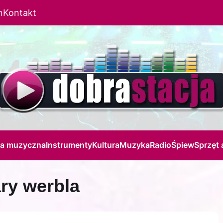
n
Kontakt
ja muzyczna
Instrumenty
Kultura
Muzyka
Radio
Śpiew
Sprzęt 
ary werbla