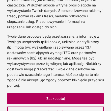
ciasteczka. W dużym skrócie witryna prosi o zgodę na
wykorzystanie Twoich danych. Spersonalizowane reklamy i
Kategorie
treści, pomiar reklam i treści, badanie odbiorców i
ulepszanie usług. Przechowywanie informacji na
Albumy
(8)
urządzeniu lub dostęp do nich.
Artyści
(74)
Twoje dane osobowe będą przetwarzane, a informacje z
Edukacja muzyczna
(89)
Twojego urządzenia (pliki cookie, unikalne identyfikatory
itp.) mogą być wyświetlane i zapisywane przez 137
Instrumenty
(39)
dostawców spełniających wymogi TFC oraz partnerów
Kultura
(47)
reklamowych (62) lub im udostępniane. Mogą też być
Muzyka
(209)
wykorzystywane przez tę witrynę lub aplikację. Niektórzy
Radio
(1)
dostawcy mogę przetwarzać Twoje dane osobowe na
podstawie uzasadnionego interesu. Możesz się na to nie
Śpiew
(6)
zgodzić nie akceptując zgody poprzez kliknięcie przycisku
Sprzęt audio
(11)
poniżej.
Znane postacie
(97)
Zaakceptuj
Strona główna
Polityka prywatności
Regulamin