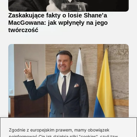
Zaskakujące fakty o losie Shane’a
MacGowana: jak wpłynęły na jego
twórczość
Arkadiusz Wiśniewski — rola w
Zgodnie z europejskim prawem, mamy obowiązek
Czerwonych Gitarach i profil muzyka
poinformować Cię jak działają pliki "cookies", czyli tzw.