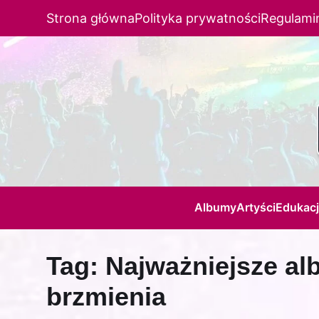
Strona główna
Polityka prywatności
Regulami
Albumy
Artyści
Edukac
Tag:
Najważniejsze al
brzmienia