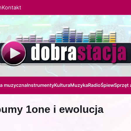
n
Kontakt
ja muzyczna
Instrumenty
Kultura
Muzyka
Radio
Śpiew
Sprzęt 
bumy 1one i ewolucja