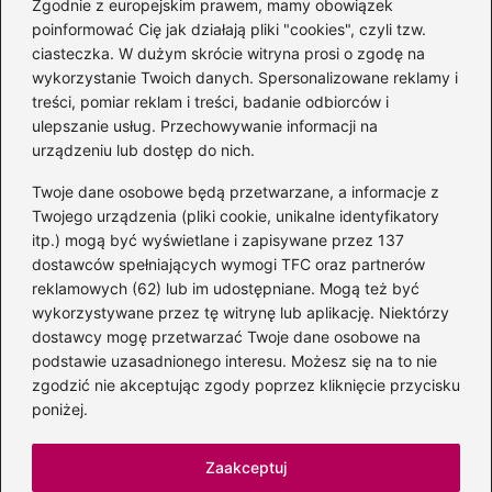
Zgodnie z europejskim prawem, mamy obowiązek
Polsce — informacje i bilety
poinformować Cię jak działają pliki "cookies", czyli tzw.
ciasteczka. W dużym skrócie witryna prosi o zgodę na
wykorzystanie Twoich danych. Spersonalizowane reklamy i
Kategorie
treści, pomiar reklam i treści, badanie odbiorców i
ulepszanie usług. Przechowywanie informacji na
Albumy
(8)
urządzeniu lub dostęp do nich.
Artyści
(73)
Twoje dane osobowe będą przetwarzane, a informacje z
Edukacja muzyczna
(89)
Twojego urządzenia (pliki cookie, unikalne identyfikatory
itp.) mogą być wyświetlane i zapisywane przez 137
Instrumenty
(38)
dostawców spełniających wymogi TFC oraz partnerów
Kultura
(47)
reklamowych (62) lub im udostępniane. Mogą też być
Muzyka
(205)
wykorzystywane przez tę witrynę lub aplikację. Niektórzy
Radio
(1)
dostawcy mogę przetwarzać Twoje dane osobowe na
podstawie uzasadnionego interesu. Możesz się na to nie
Śpiew
(6)
zgodzić nie akceptując zgody poprzez kliknięcie przycisku
Sprzęt audio
(11)
poniżej.
Znane postacie
(94)
Zaakceptuj