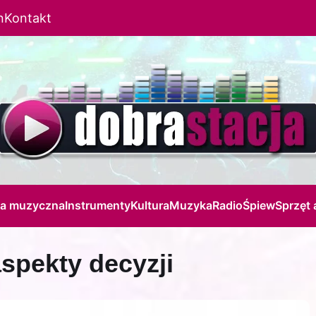
n
Kontakt
ja muzyczna
Instrumenty
Kultura
Muzyka
Radio
Śpiew
Sprzęt 
spekty decyzji