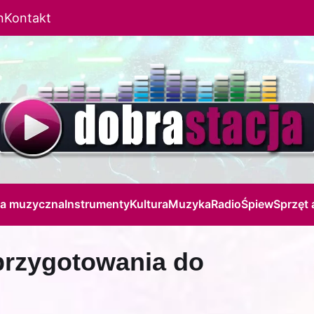
n
Kontakt
ja muzyczna
Instrumenty
Kultura
Muzyka
Radio
Śpiew
Sprzęt 
 przygotowania do