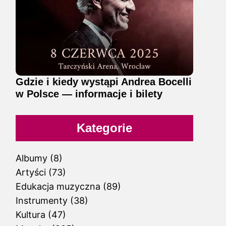
Gdzie i kiedy wystąpi Andrea Bocelli
w Polsce — informacje i bilety
Kategorie
Albumy
(8)
Artyści
(73)
Edukacja muzyczna
(89)
Instrumenty
(38)
Kultura
(47)