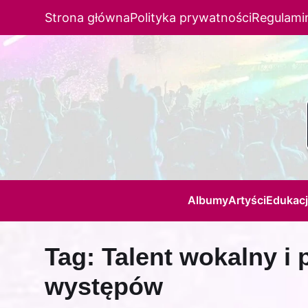
Strona główna
Polityka prywatności
Regulami
Albumy
Artyści
Edukac
Tag:
Talent wokalny i
występów