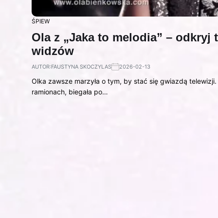
ŚPIEW
Ola z „Jaka to melodia” – odkryj t
widzów
AUTOR:
FAUSTYNA SKOCZYLAS
2026-02-13
Olka zawsze marzyła o tym, by stać się gwiazdą telewizj
ramionach, biegała po…