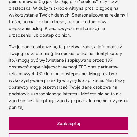
poinformować Cię jak działają pliki "cookies", czyli tzw.
ciasteczka. W dużym skrócie witryna prosi o zgodę na
wykorzystanie Twoich danych. Spersonalizowane reklamy i
Kategorie
treści, pomiar reklam i treści, badanie odbiorców i
ulepszanie usług. Przechowywanie informacji na
Albumy
(8)
urządzeniu lub dostęp do nich.
Artyści
(73)
Twoje dane osobowe będą przetwarzane, a informacje z
Edukacja muzyczna
(89)
Twojego urządzenia (pliki cookie, unikalne identyfikatory
itp.) mogą być wyświetlane i zapisywane przez 137
Instrumenty
(39)
dostawców spełniających wymogi TFC oraz partnerów
Kultura
(47)
reklamowych (62) lub im udostępniane. Mogą też być
Muzyka
(207)
wykorzystywane przez tę witrynę lub aplikację. Niektórzy
Radio
(1)
dostawcy mogę przetwarzać Twoje dane osobowe na
podstawie uzasadnionego interesu. Możesz się na to nie
Śpiew
(6)
zgodzić nie akceptując zgody poprzez kliknięcie przycisku
Sprzęt audio
(11)
poniżej.
Znane postacie
(95)
Zaakceptuj