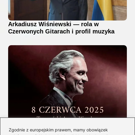
Arkadiusz Wiśniewski — rola w
Czerwonych Gitarach i profil muzyka
Gdzie i kiedy wystąpi Andrea Bocelli w
Zgodnie z europejskim prawem, mamy obowiązek
Polsce — informacje i bilety