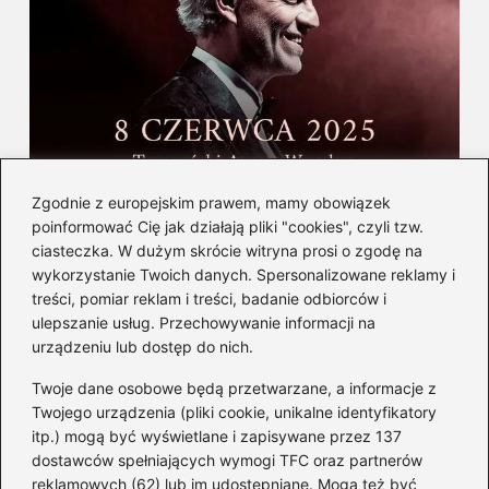
Gdzie i kiedy wystąpi Andrea Bocelli w
Zgodnie z europejskim prawem, mamy obowiązek
Polsce — informacje i bilety
poinformować Cię jak działają pliki "cookies", czyli tzw.
ciasteczka. W dużym skrócie witryna prosi o zgodę na
wykorzystanie Twoich danych. Spersonalizowane reklamy i
Kategorie
treści, pomiar reklam i treści, badanie odbiorców i
ulepszanie usług. Przechowywanie informacji na
Albumy
(8)
urządzeniu lub dostęp do nich.
Artyści
(73)
Twoje dane osobowe będą przetwarzane, a informacje z
Edukacja muzyczna
(89)
Twojego urządzenia (pliki cookie, unikalne identyfikatory
itp.) mogą być wyświetlane i zapisywane przez 137
Instrumenty
(38)
dostawców spełniających wymogi TFC oraz partnerów
Kultura
(47)
reklamowych (62) lub im udostępniane. Mogą też być