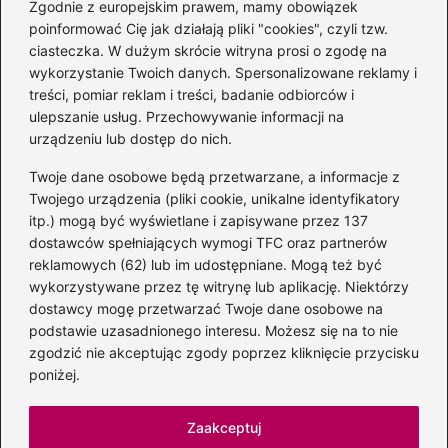
Zgodnie z europejskim prawem, mamy obowiązek
Czerwonych Gitarach i profil muzyka
poinformować Cię jak działają pliki "cookies", czyli tzw.
ciasteczka. W dużym skrócie witryna prosi o zgodę na
wykorzystanie Twoich danych. Spersonalizowane reklamy i
Kategorie
treści, pomiar reklam i treści, badanie odbiorców i
ulepszanie usług. Przechowywanie informacji na
Albumy
(8)
urządzeniu lub dostęp do nich.
Artyści
(74)
Twoje dane osobowe będą przetwarzane, a informacje z
Edukacja muzyczna
(89)
Twojego urządzenia (pliki cookie, unikalne identyfikatory
itp.) mogą być wyświetlane i zapisywane przez 137
Instrumenty
(39)
dostawców spełniających wymogi TFC oraz partnerów
Kultura
(47)
reklamowych (62) lub im udostępniane. Mogą też być
Muzyka
(209)
wykorzystywane przez tę witrynę lub aplikację. Niektórzy
Radio
(1)
dostawcy mogę przetwarzać Twoje dane osobowe na
podstawie uzasadnionego interesu. Możesz się na to nie
Śpiew
(6)
zgodzić nie akceptując zgody poprzez kliknięcie przycisku
Sprzęt audio
(11)
poniżej.
Znane postacie
(97)
Zaakceptuj