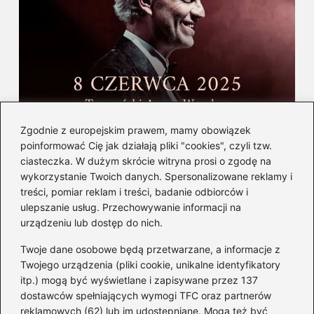
Gdzie i kiedy wystąpi Andrea Bocelli w
Zgodnie z europejskim prawem, mamy obowiązek
Polsce — informacje i bilety
poinformować Cię jak działają pliki "cookies", czyli tzw.
ciasteczka. W dużym skrócie witryna prosi o zgodę na
wykorzystanie Twoich danych. Spersonalizowane reklamy i
Kategorie
treści, pomiar reklam i treści, badanie odbiorców i
ulepszanie usług. Przechowywanie informacji na
Albumy
(8)
urządzeniu lub dostęp do nich.
Artyści
(73)
Twoje dane osobowe będą przetwarzane, a informacje z
Edukacja muzyczna
(89)
Twojego urządzenia (pliki cookie, unikalne identyfikatory
itp.) mogą być wyświetlane i zapisywane przez 137
Instrumenty
(38)
dostawców spełniających wymogi TFC oraz partnerów
Kultura
(47)
reklamowych (62) lub im udostępniane. Mogą też być