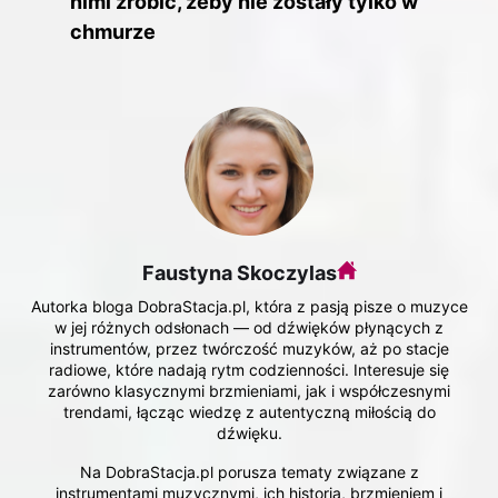
nimi zrobić, żeby nie zostały tylko w
chmurze
Faustyna Skoczylas
Autorka bloga DobraStacja.pl, która z pasją pisze o muzyce
w jej różnych odsłonach — od dźwięków płynących z
instrumentów, przez twórczość muzyków, aż po stacje
radiowe, które nadają rytm codzienności. Interesuje się
zarówno klasycznymi brzmieniami, jak i współczesnymi
trendami, łącząc wiedzę z autentyczną miłością do
dźwięku.
Na DobraStacja.pl porusza tematy związane z
instrumentami muzycznymi, ich historią, brzmieniem i