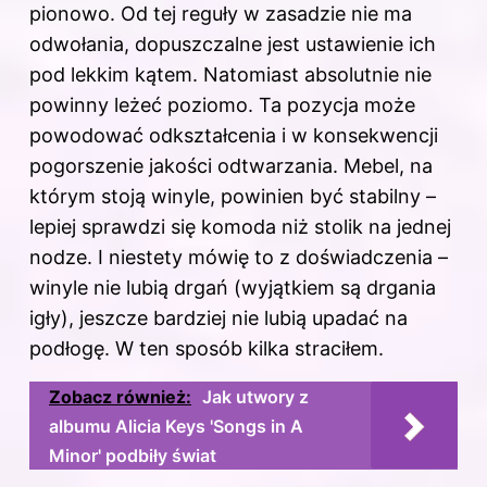
pionowo. Od tej reguły w zasadzie nie ma
odwołania, dopuszczalne jest ustawienie ich
pod lekkim kątem. Natomiast absolutnie nie
powinny leżeć poziomo. Ta pozycja może
powodować odkształcenia i w konsekwencji
pogorszenie jakości odtwarzania. Mebel, na
którym stoją winyle, powinien być stabilny –
lepiej sprawdzi się komoda niż stolik na jednej
nodze. I niestety mówię to z doświadczenia –
winyle nie lubią drgań (wyjątkiem są drgania
igły), jeszcze bardziej nie lubią upadać na
podłogę. W ten sposób kilka straciłem.
Zobacz również:
Jak utwory z
albumu Alicia Keys 'Songs in A
Minor' podbiły świat