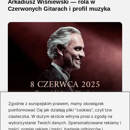
Arkadiusz Wiśniewski — rola w
Czerwonych Gitarach i profil muzyka
Gdzie i kiedy wystąpi Andrea Bocelli w
Zgodnie z europejskim prawem, mamy obowiązek
Polsce — informacje i bilety
poinformować Cię jak działają pliki "cookies", czyli tzw.
ciasteczka. W dużym skrócie witryna prosi o zgodę na
wykorzystanie Twoich danych. Spersonalizowane reklamy i
Kategorie
treści, pomiar reklam i treści, badanie odbiorców i