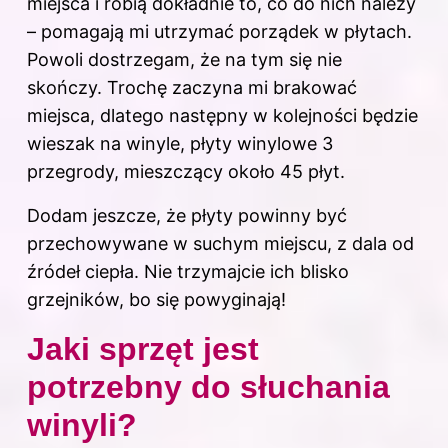
miejsca i robią dokładnie to, co do nich należy
– pomagają mi utrzymać porządek w płytach.
Powoli dostrzegam, że na tym się nie
skończy. Trochę zaczyna mi brakować
miejsca, dlatego następny w kolejności będzie
wieszak na winyle, płyty winylowe 3
przegrody, mieszczący około 45 płyt.
Dodam jeszcze, że płyty powinny być
przechowywane w suchym miejscu, z dala od
źródeł ciepła. Nie trzymajcie ich blisko
grzejników, bo się powyginają!
Jaki sprzęt jest
potrzebny do słuchania
winyli?