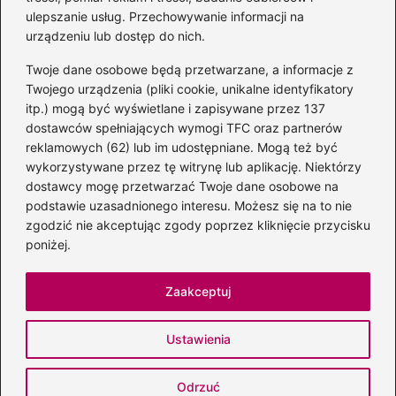
ulepszanie usług. Przechowywanie informacji na
Albumy
(8)
urządzeniu lub dostęp do nich.
Artyści
(73)
Twoje dane osobowe będą przetwarzane, a informacje z
Edukacja muzyczna
(89)
Twojego urządzenia (pliki cookie, unikalne identyfikatory
itp.) mogą być wyświetlane i zapisywane przez 137
Instrumenty
(39)
dostawców spełniających wymogi TFC oraz partnerów
Kultura
(47)
reklamowych (62) lub im udostępniane. Mogą też być
Muzyka
(207)
wykorzystywane przez tę witrynę lub aplikację. Niektórzy
Radio
(1)
dostawcy mogę przetwarzać Twoje dane osobowe na
podstawie uzasadnionego interesu. Możesz się na to nie
Śpiew
(6)
zgodzić nie akceptując zgody poprzez kliknięcie przycisku
Sprzęt audio
(11)
poniżej.
Znane postacie
(95)
Zaakceptuj
Strona główna
Polityka prywatności
Regulamin
Ustawienia
Kontakt
Copyright © 2026 dobrastacja.pl
Odrzuć