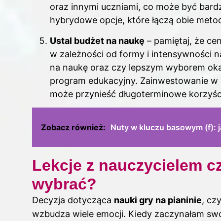
oraz innymi uczniami, co może być bar
hybrydowe opcje, które łączą obie metody
Ustal budżet na naukę
– pamiętaj, że ce
w zależności od formy i intensywności n
na naukę oraz czy lepszym wyborem oka
program edukacyjny. Zainwestowanie w 
może przynieść długoterminowe korzyśc
Zobacz również:
Nuty w kluczu basowym (f): j
Lekcje z nauczycielem c
wybrać?
Decyzja dotycząca
nauki gry na pianinie
, cz
wzbudza wiele emocji. Kiedy zaczynałam s