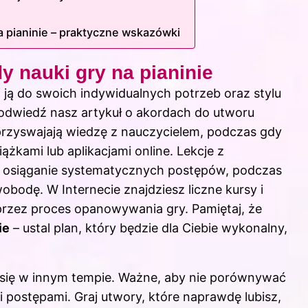
 pianinie – praktyczne wskazówki
 nauki gry na pianinie
j ją do swoich indywidualnych potrzeb oraz stylu
odwiedź nasz artykuł o akordach do utworu
j przyswajają wiedzę z nauczycielem, podczas gdy
iążkami lub aplikacjami online. Lekcje z
 osiąganie systematycznych postępów, podczas
odę. W Internecie znajdziesz liczne kursy i
 przez proces opanowywania gry. Pamiętaj, że
ie
– ustal plan, który będzie dla Ciebie wykonalny,
y się w innym tempie. Ważne, aby nie porównywać
mi postępami. Graj utwory, które naprawdę lubisz,