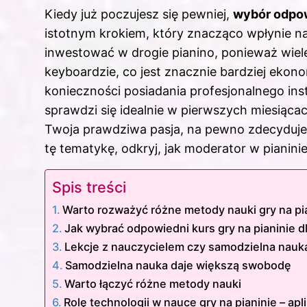
Kiedy już poczujesz się pewniej,
wybór odpo
istotnym krokiem, który znacząco wpłynie na
inwestować w drogie pianino, ponieważ wiel
keyboardzie, co jest znacznie bardziej ekon
konieczności posiadania profesjonalnego in
sprawdzi się idealnie w pierwszych miesiącach
Twoja prawdziwa pasja, na pewno zdecydujesz
tę tematykę, odkryj,
jak moderator w pianini
Spis treści
Warto rozważyć różne metody nauki gry na pi
Jak wybrać odpowiedni kurs gry na pianinie dl
Lekcje z nauczycielem czy samodzielna nauk
Samodzielna nauka daje większą swobodę
Warto łączyć różne metody nauki
Rolę technologii w nauce gry na pianinie – apli