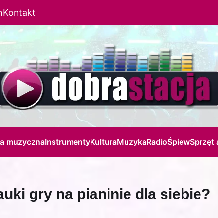
n
Kontakt
ja muzyczna
Instrumenty
Kultura
Muzyka
Radio
Śpiew
Sprzęt 
uki gry na pianinie dla siebie?