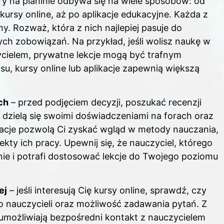
ry na pianinie odbywa się na wiele sposobów: od
kursy online, aż po aplikacje edukacyjne. Każda z
. Rozważ, która z nich najlepiej pasuje do
ych zobowiązań. Na przykład, jeśli wolisz naukę w
zycielem, prywatne lekcje mogą być trafnym
su, kursy online lub aplikacje zapewnią większą
ch
– przed podjęciem decyzji, poszukać recenzji
y dzielą się swoimi doświadczeniami na forach oraz
acje pozwolą Ci zyskać wgląd w metody nauczania,
ekty ich pracy. Upewnij się, że nauczyciel, którego
e i potrafi dostosować lekcje do Twojego poziomu
ej
– jeśli interesują Cię kursy online, sprawdź, czy
do nauczycieli oraz możliwość zadawania pytań. Z
o umożliwiają bezpośredni kontakt z nauczycielem