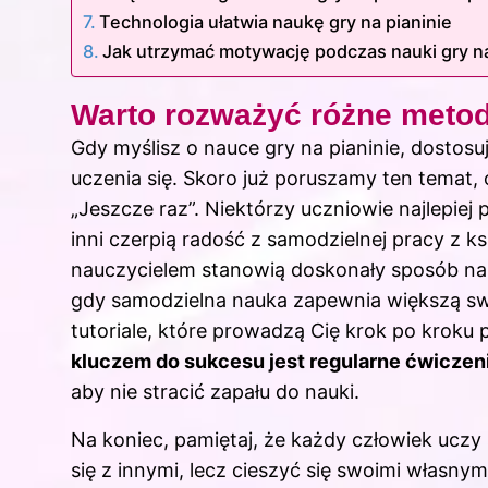
Technologia ułatwia naukę gry na pianinie
Jak utrzymać motywację podczas nauki gry na
Warto rozważyć różne metody
Gdy myślisz o nauce gry na pianinie, dostosu
uczenia się. Skoro już poruszamy ten temat,
„Jeszcze raz”
. Niektórzy uczniowie najlepie
inni czerpią radość z samodzielnej pracy z ks
nauczycielem stanowią doskonały sposób na
gdy samodzielna nauka zapewnia większą swob
tutoriale, które prowadzą Cię krok po kroku
kluczem do sukcesu jest regularne ćwiczen
aby nie stracić zapału do nauki.
Na koniec, pamiętaj, że każdy człowiek ucz
się z innymi, lecz cieszyć się swoimi własny