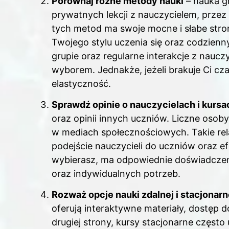
Porównaj różne metody nauki
– nauka g
prywatnych lekcji z nauczycielem, przez 
tych metod ma swoje mocne i słabe strony
Twojego stylu uczenia się oraz codzienn
grupie oraz regularne interakcje z nauc
wyborem. Jednakże, jeżeli brakuje Ci cza
elastyczność.
Sprawdź opinie o nauczycielach i kursa
oraz opinii innych uczniów. Liczne osob
w mediach społecznościowych. Takie rel
podejście nauczycieli do uczniów oraz ef
wybierasz, ma odpowiednie doświadczeni
oraz indywidualnych potrzeb.
Rozważ opcje nauki zdalnej i stacjonarn
oferują interaktywne materiały, dostęp 
drugiej strony, kursy stacjonarne częst