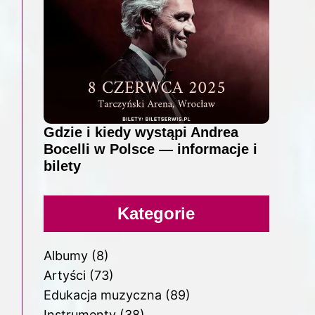
Gdzie i kiedy wystąpi Andrea
Bocelli w Polsce — informacje i
bilety
Kategorie
Albumy
(8)
Artyści
(73)
Edukacja muzyczna
(89)
Instrumenty
(38)