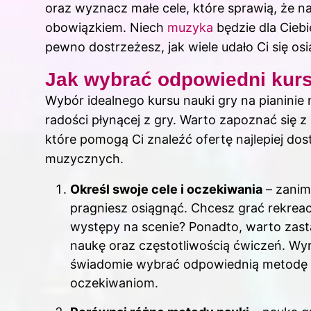
oraz wyznacz małe cele, które sprawią, że na
obowiązkiem. Niech
muzyka
będzie dla Ciebi
pewno dostrzeżesz, jak wiele udało Ci się os
Jak wybrać odpowiedni kurs 
Wybór idealnego kursu nauki gry na pianini
radości płynącej z gry. Warto zapoznać się z 
które pomogą Ci znaleźć ofertę najlepiej do
muzycznych.
Określ swoje cele i oczekiwania
– zanim
pragniesz osiągnąć. Chcesz grać rekreac
występy na scenie? Ponadto, warto zast
naukę oraz częstotliwością ćwiczeń. W
świadomie wybrać odpowiednią metodę n
oczekiwaniom.