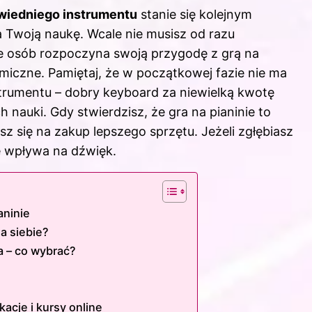
wiedniego instrumentu
stanie się kolejnym
 Twoją naukę. Wcale nie musisz od razu
e osób rozpoczyna swoją przygodę z grą na
omiczne. Pamiętaj, że w początkowej fazie nie ma
strumentu – dobry keyboard za niewielką kwotę
 nauki. Gdy stwierdzisz, że gra na pianinie to
 się na zakup lepszego sprzętu. Jeżeli zgłębiasz
e wpływa na dźwięk
.
aninie
a siebie?
a – co wybrać?
kacje i kursy online