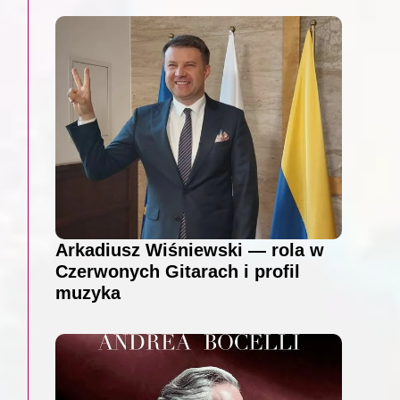
Arkadiusz Wiśniewski — rola w
Czerwonych Gitarach i profil
muzyka