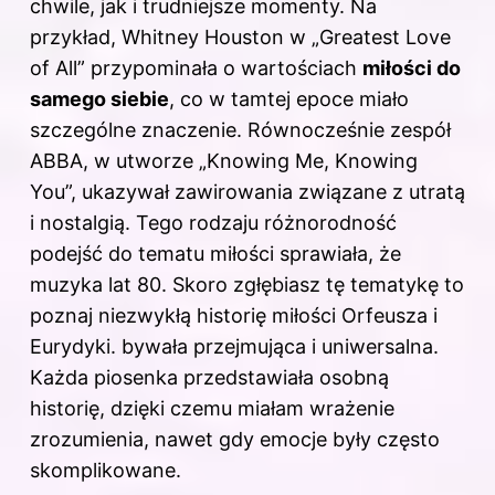
chwile, jak i trudniejsze momenty. Na
przykład, Whitney Houston w „Greatest Love
of All” przypominała o wartościach
miłości do
samego siebie
, co w tamtej epoce miało
szczególne znaczenie. Równocześnie zespół
ABBA, w utworze „Knowing Me, Knowing
You”, ukazywał zawirowania związane z utratą
i nostalgią. Tego rodzaju różnorodność
podejść do tematu miłości sprawiała, że
muzyka lat 80. Skoro zgłębiasz tę tematykę to
poznaj
niezwykłą historię miłości Orfeusza i
Eurydyki
. bywała przejmująca i uniwersalna.
Każda piosenka przedstawiała osobną
historię, dzięki czemu miałam wrażenie
zrozumienia, nawet gdy emocje były często
skomplikowane.