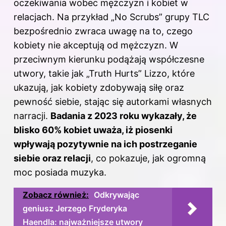
oczekiwania wobec mężczyzn i kobiet w
relacjach. Na przykład „No Scrubs” grupy TLC
bezpośrednio zwraca uwagę na to, czego
kobiety nie akceptują od mężczyzn. W
przeciwnym kierunku podążają współczesne
utwory, takie jak „Truth Hurts” Lizzo, które
ukazują, jak kobiety zdobywają siłę oraz
pewność siebie, stając się autorkami własnych
narracji.
Badania z 2023 roku wykazały, że
blisko 60% kobiet uważa, iż piosenki
wpływają pozytywnie na ich postrzeganie
siebie oraz relacji
, co pokazuje, jak ogromną
moc posiada muzyka.
Zobacz również:
Odkrywając
geniusz Jerzego Fryderyka
Haendla: najważniejsze utwory