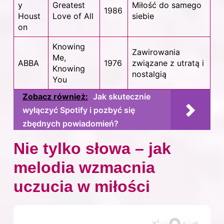
y
Greatest
Miłość do samego
1986
Houst
Love of All
siebie
on
Knowing
Zawirowania
Me,
ABBA
1976
związane z utratą i
Knowing
nostalgią
You
Zobacz również:
Jak skutecznie
wyłączyć Spotify i pozbyć się
zbędnych powiadomień?
Nie tylko słowa – jak
melodia wzmacnia
uczucia w miłości