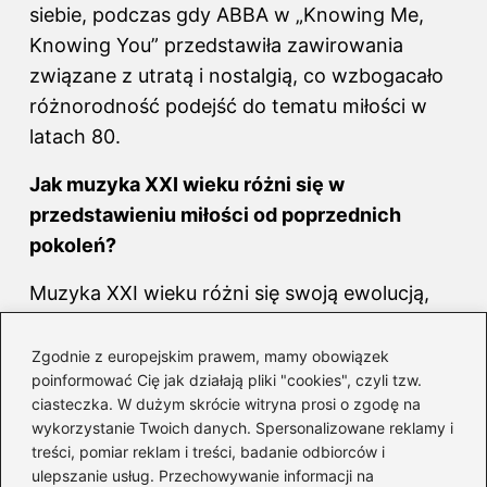
siebie, podczas gdy ABBA w „Knowing Me,
Knowing You” przedstawiła zawirowania
związane z utratą i nostalgią, co wzbogacało
różnorodność podejść do tematu miłości w
latach 80.
Jak muzyka XXI wieku różni się w
przedstawieniu miłości od poprzednich
pokoleń?
Muzyka XXI wieku różni się swoją ewolucją,
ukazując różnorodność doświadczeń w
miłości, a artyści tacy jak Dua Lipa i Billie Eilish
Zgodnie z europejskim prawem, mamy obowiązek
poinformować Cię jak działają pliki "cookies", czyli tzw.
poruszają złożone relacje, w kontrze do
ciasteczka. W dużym skrócie witryna prosi o zgodę na
prostszych romantycznych narracji z
wykorzystanie Twoich danych. Spersonalizowane reklamy i
poprzednich pokoleń.
treści, pomiar reklam i treści, badanie odbiorców i
ulepszanie usług. Przechowywanie informacji na