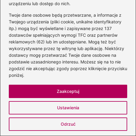
W jaki sposób muzyka wpływa na
urządzeniu lub dostęp do nich.
postrzeganie samych siebie i relacji według
Twoje dane osobowe będą przetwarzane, a informacje z
badań?
Twojego urządzenia (pliki cookie, unikalne identyfikatory
itp.) mogą być wyświetlane i zapisywane przez 137
Badania wykazały, że blisko 60% kobiet
dostawców spełniających wymogi TFC oraz partnerów
uważa, iż piosenki wpływają pozytywnie na
reklamowych (62) lub im udostępniane. Mogą też być
wykorzystywane przez tę witrynę lub aplikację. Niektórzy
ich postrzeganie siebie oraz relacji, co
dostawcy mogę przetwarzać Twoje dane osobowe na
podkreśla ogromną moc muzyki jako
podstawie uzasadnionego interesu. Możesz się na to nie
narzędzia wyrażania emocji.
zgodzić nie akceptując zgody poprzez kliknięcie przycisku
poniżej.
Powiązane wpisy:
Zaakceptuj
Skuteczne strategie na obstawianie
meczów – najlepsze porady dla graczy
Ustawienia
Przełomowe Nowości w
Najnowocześniejszych Terapiach
Odrzuć
Leczenia Raka w 2026 Roku