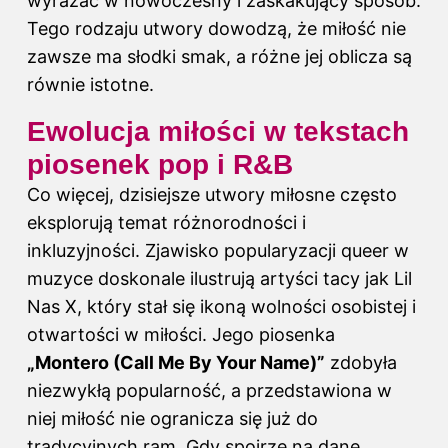
wyrażać w nowoczesny i zaskakujący sposób.
Tego rodzaju utwory dowodzą, że miłość nie
zawsze ma słodki smak, a różne jej oblicza są
równie istotne.
Ewolucja miłości w tekstach
piosenek pop i R&B
Co więcej, dzisiejsze utwory miłosne często
eksplorują temat różnorodności i
inkluzyjności. Zjawisko popularyzacji queer w
muzyce doskonale ilustrują artyści tacy jak Lil
Nas X, który stał się ikoną wolności osobistej i
otwartości w miłości. Jego piosenka
„Montero (Call Me By Your Name)”
zdobyła
niezwykłą popularność, a przedstawiona w
niej miłość nie ogranicza się już do
tradycyjnych ram. Gdy spojrzę na dane,