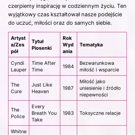
czerpiemy inspirację w codziennym życiu. Ten
wyjątkowy czas kształtował nasze podejście
do uczuć, miłości oraz do samych siebie.
Artyst
Rok
Tytuł
a/Zes
Wyd
Tematyka
Piosenki
pół
ania
Cyndi
Time After
Bezwarunkowa
1984
Lauper
Time
miłość i wsparcie
Miłość jako
The
Just Like
1987
uniesienie i źródło
Cure
Heaven
niepewności
Every
The
Breath You
1983
Toksyczne relacje
Police
Take
Whitne