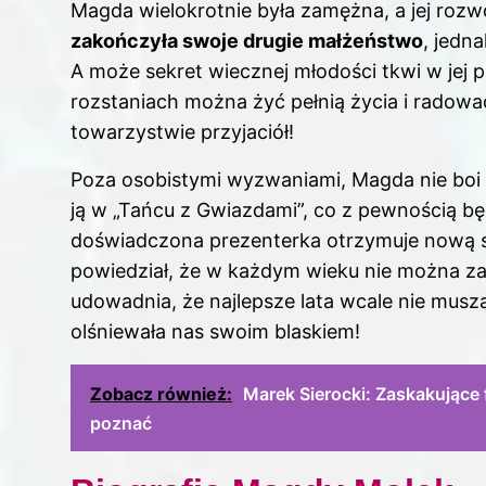
Magda wielokrotnie była zamężna, a jej rozw
zakończyła swoje drugie małżeństwo
, jedn
A może sekret wiecznej młodości tkwi w jej
rozstaniach można żyć pełnią
życia
i radować
towarzystwie przyjaciół!
Poza osobistymi wyzwaniami, Magda nie bo
ją w „Tańcu z Gwiazdami”, co z pewnością bę
doświadczona prezenterka otrzymuje nową s
powiedział, że w każdym wieku nie można z
udowadnia, że najlepsze lata wcale nie musz
olśniewała nas swoim blaskiem!
Zobacz również:
Marek Sierocki: Zaskakujące f
poznać