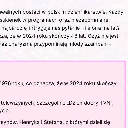
awalnych postaci w polskim dziennikarstwie. Każdy
st sukienek w programach oraz niezapomniane
ajbardziej intryguje nas pytanie – ile ona ma lat?
cza, że w 2024 roku skończy 48 lat. Czyż nie jest
a oraz charyzma przypominają młody szampan –
 1976 roku, co oznacza, że w 2024 roku skończy
elewizyjnych, szczególnie „
Dzień
dobry TVN”,
cia.
nów, Henryka i Stefana, z którymi dzieli się