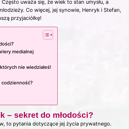
? Często uważa się, że wiek to stan umysłu, a
odzieży. Co więcej, jej synowie, Henryk i Stefan,
pszą przyjaciółkę!
dości?
riery medialnej
których nie wiedziałeś!
j codzienność?
 – sekret do młodości?
ów, to pytania dotyczące jej życia prywatnego.