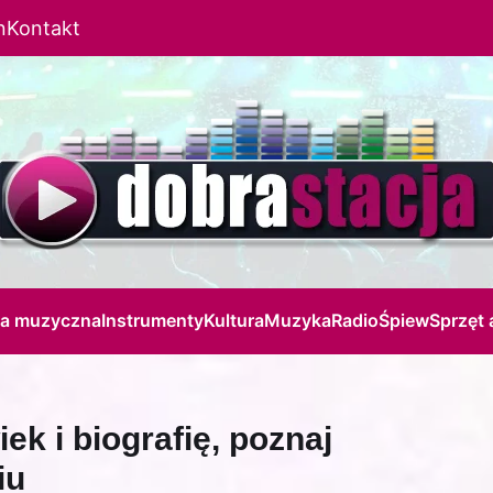
n
Kontakt
ja muzyczna
Instrumenty
Kultura
Muzyka
Radio
Śpiew
Sprzęt 
ek i biografię, poznaj
iu