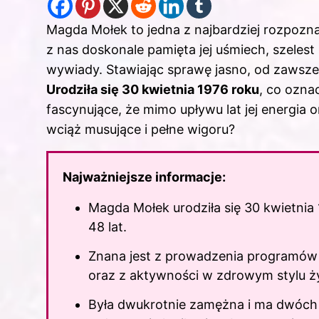
Magda Mołek to jedna z najbardziej rozpozn
z nas doskonale pamięta jej uśmiech, szele
wywiady. Stawiając sprawę jasno, od zawsze n
Urodziła się 30 kwietnia 1976 roku
, co ozna
fascynujące, że mimo upływu lat jej energi
wciąż musujące i pełne wigoru?
Najważniejsze informacje:
Magda Mołek urodziła się 30 kwietnia
48 lat.
Znana jest z prowadzenia programów t
oraz z aktywności w zdrowym stylu ży
Była dwukrotnie zamężna i ma dwóch sy