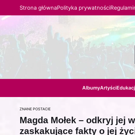
Strona główna
Polityka prywatności
Regulami
Albumy
Artyści
Edukac
ZNANE POSTACIE
Magda Mołek – odkryj jej wi
zaskakujące fakty o jej życ