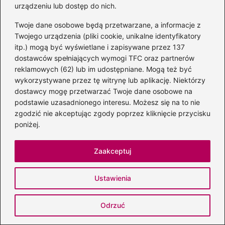
urządzeniu lub dostęp do nich.
Irena Kamińska-Radomska: ile ma lat?
Twoje dane osobowe będą przetwarzane, a informacje z
konkretne informacje i źródła
Twojego urządzenia (pliki cookie, unikalne identyfikatory
2026-08-05
itp.) mogą być wyświetlane i zapisywane przez 137
dostawców spełniających wymogi TFC oraz partnerów
reklamowych (62) lub im udostępniane. Mogą też być
wykorzystywane przez tę witrynę lub aplikację. Niektórzy
dostawcy mogę przetwarzać Twoje dane osobowe na
podstawie uzasadnionego interesu. Możesz się na to nie
zgodzić nie akceptując zgody poprzez kliknięcie przycisku
poniżej.
Zaakceptuj
Ustawienia
Czy Dawid Kwiatkowski jest żonaty?
zaskakujące fakty o życiu prywatnym
Odrzuć
2026-08-05