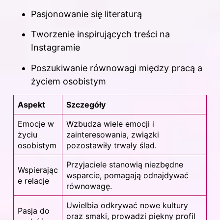
Pasjonowanie się literaturą
Tworzenie inspirujących treści na
Instagramie
Poszukiwanie równowagi między pracą a
życiem osobistym
Aspekt
Szczegóły
Emocje w
Wzbudza wiele emocji i
życiu
zainteresowania, związki
osobistym
pozostawiły trwały ślad.
Przyjaciele stanowią niezbędne
Wspierając
wsparcie, pomagają odnajdywać
e relacje
równowagę.
Uwielbia odkrywać nowe kultury
Pasja do
oraz smaki, prowadzi piękny profil