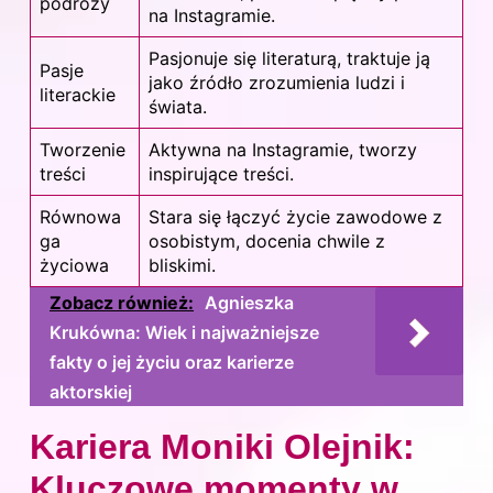
podróży
na Instagramie.
Pasjonuje się literaturą, traktuje ją
Pasje
jako źródło zrozumienia ludzi i
literackie
świata.
Tworzenie
Aktywna na Instagramie, tworzy
treści
inspirujące treści.
Równowa
Stara się łączyć życie zawodowe z
ga
osobistym, docenia chwile z
życiowa
bliskimi.
Zobacz również:
Agnieszka
Krukówna: Wiek i najważniejsze
fakty o jej życiu oraz karierze
aktorskiej
Kariera Moniki Olejnik:
Kluczowe momenty w