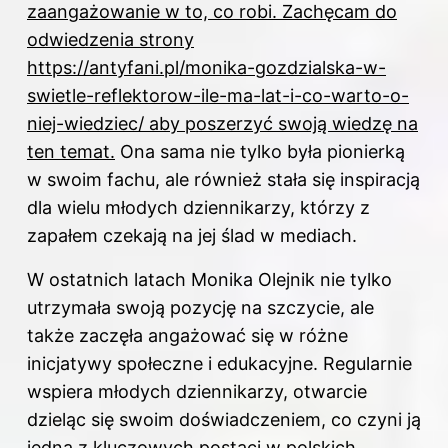
zaangażowanie w to, co robi. Zachęcam do
odwiedzenia strony
https://antyfani.pl/monika-gozdzialska-w-
swietle-reflektorow-ile-ma-lat-i-co-warto-o-
niej-wiedziec/
aby poszerzyć swoją wiedzę na
ten temat.
Ona sama nie tylko była pionierką
w swoim fachu, ale również stała się inspiracją
dla wielu młodych dziennikarzy, którzy z
zapałem czekają na jej ślad w mediach.
W ostatnich latach Monika Olejnik nie tylko
utrzymała swoją pozycję na szczycie, ale
także zaczęła angażować się w różne
inicjatywy społeczne i edukacyjne. Regularnie
wspiera młodych dziennikarzy, otwarcie
dzieląc się swoim doświadczeniem, co czyni ją
jedną z kluczowych postaci w polskich