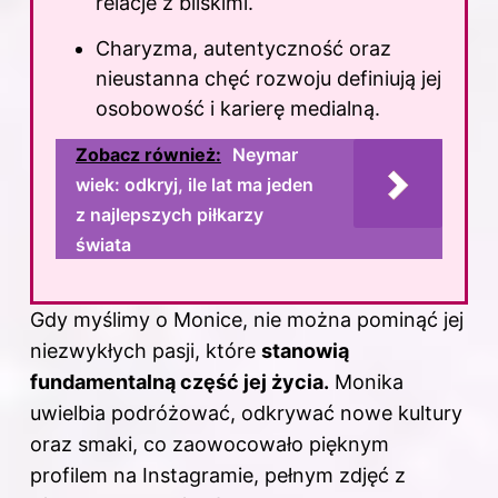
relacje z bliskimi.
Charyzma, autentyczność oraz
nieustanna chęć rozwoju definiują jej
osobowość i karierę medialną.
Zobacz również:
Neymar
wiek: odkryj, ile lat ma jeden
z najlepszych piłkarzy
świata
Gdy myślimy o Monice, nie można pominąć jej
niezwykłych pasji, które
stanowią
fundamentalną część jej życia.
Monika
uwielbia podróżować, odkrywać nowe kultury
oraz smaki, co zaowocowało pięknym
profilem na Instagramie, pełnym zdjęć z