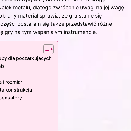
wałek metalu, dlatego zwrócenie uwagi na jej wagę
brany materiał sprawią, że gra stanie się
j części postaram się także przedstawić różne
ukę gry na tym wspaniałym instrumencie.
uby dla początkujących
Bb
 i rozmiar
ta konstrukcja
mpensatory