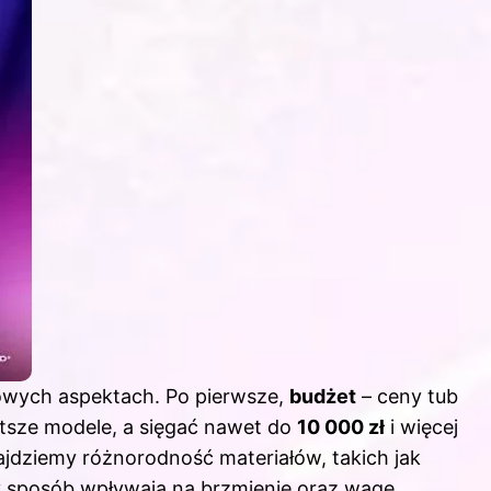
zowych aspektach. Po pierwsze,
budżet
– ceny tub
tsze modele, a sięgać nawet do
10 000 zł
i więcej
ajdziemy różnorodność materiałów, takich jak
ny sposób wpływają na brzmienie oraz wagę