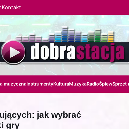
n
Kontakt
ja muzyczna
Instrumenty
Kultura
Muzyka
Radio
Śpiew
Sprzęt 
kujących: jak wybrać
i gry