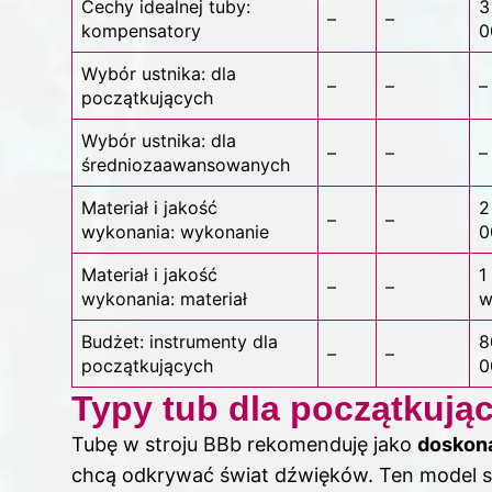
Cechy idealnej tuby:
3
–
–
kompensatory
0
Wybór ustnika: dla
–
–
–
początkujących
Wybór ustnika: dla
–
–
–
średniozaawansowanych
Materiał i jakość
2
–
–
wykonania: wykonanie
0
Materiał i jakość
1
–
–
wykonania: materiał
w
Budżet: instrumenty dla
8
–
–
początkujących
0
Typy tub dla początkują
Tubę w stroju BBb rekomenduję jako
doskon
chcą odkrywać świat dźwięków. Ten model 