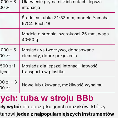
 000 – 8
Ułatwienie gry na niskich nutach, lepsza
00 zł
intonacja
Średnica kubka 31-33 mm, modele Yamaha
67C4, Bach 18
Modele o średniej szerokości 25 mm, waga
40-50 g
 000 – 5
Mosiądz vs tworzywo, dopasowane
00 zł
elementy, dobre połączenia
 500 zł i
Mosiądz dla lepszej intonacji, łatwość
ięcej
transportu w plastiku
00 zł – 3
Nowe lub używane, możliwość wynajmu
00 zł
cych: tuba w stroju BBb
ały wybór
dla początkujących muzyków, którzy
stanowi
jeden z najpopularniejszych instrumentów