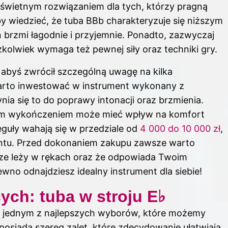
e świetnym rozwiązaniem dla tych, którzy pragną
by wiedzieć, że tuba BBb charakteryzuje się niższym
 brzmi łagodnie i przyjemnie. Ponadto, zazwyczaj
zkolwiek wymaga też pewnej siły oraz techniki gry.
 abyś zwrócił szczególną uwagę na kilka
arto inwestować w instrument wykonany z
nia się to do poprawy intonacji oraz brzmienia.
im wykończeniem może mieć wpływ na komfort
eguły wahają się w przedziale od
4 000 do 10 000 zł
,
mentu. Przed dokonaniem zakupu zawsze warto
rze leży w rękach oraz że odpowiada Twoim
o odnajdziesz idealny instrument dla siebie!
ych: tuba w stroju E♭
, jednym z najlepszych wyborów, które możemy
 posiada szereg zalet, które zdecydowanie ułatwiają