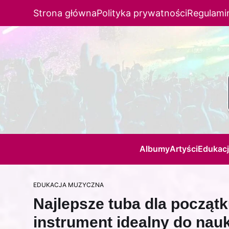
Strona główna
Polityka prywatności
Regulami
Albumy
Artyści
Edukac
EDUKACJA MUZYCZNA
Najlepsze tuba dla począt
instrument idealny do nauk