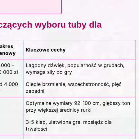
czących wyboru tuby dla
akres
Kluczowe cechy
enowy
 000 –
Łagodny dźwięk, popularność w grupach,
0 000 zł
wymaga siły do gry
d 4 000
Ciepłe brzmienie, wszechstronność, pięć
ł
zapadni
Optymalne wymiary 92-100 cm, głębszy ton
przy większej średnicy rurki
3-5 klap, ułatwiona gra, mosiądz dla
trwałości