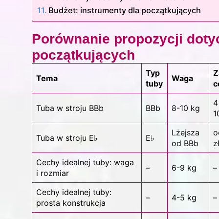
Budżet: instrumenty dla początkujących
Porównanie propozycji doty
początkujących
Typ
Z
Tema
Waga
tuby
c
4
Tuba w stroju BBb
BBb
8-10 kg
1
Lżejsza
o
Tuba w stroju E♭
E♭
od BBb
z
Cechy idealnej tuby: waga
–
6-9 kg
–
i rozmiar
Cechy idealnej tuby:
–
4-5 kg
–
prosta konstrukcja