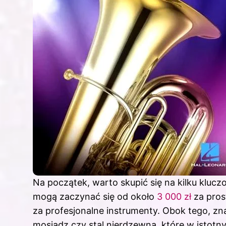
Na początek, warto skupić się na kilku kluc
mogą zaczynać się od około
3 000 zł
za pros
za profesjonalne instrumenty. Obok tego, zn
mosiądz czy stal nierdzewna, które w istot