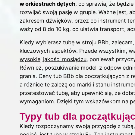
w orkiestrach dętych
, co sprawia, że będzi
rozwijać swoją pasję w grupie. Ważne jest, a
zakresem dźwięków, przez co instrument ten
waży od 8 do 10 kg, co ułatwia transport, ac
Kiedy wybierasz tubę w stroju BBb, zalecam,
kluczowych aspektów. Przede wszystkim, w
wysokiej jakości mosiądzu
, ponieważ przyczy
Również, poszukiwanie modeli z odpowiedn
grania. Ceny tub BBb dla początkujących z r
a różnice te zależą od marki i stanu instru
przetestować tubę, aby upewnić się, że dob
wymaganiom. Dzięki tym wskazówkom na pewn
Typy tub dla początkując
Kiedy rozpoczynamy swoją przygodę z tubą
podjąć, jest tuba w stroju E♭. Ten instrument