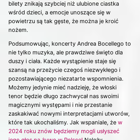
bilety znikają szybciej niż ulubione ciastka
wśród dzieci, a emocje unoszące się w
powietrzu są tak gęste, że można je kroić
nożem.
Podsumowując, koncerty Andrea Bocellego to
nie tylko muzyka, ale prawdziwe święto dla
duszy i ciała. Każde wystąpienie staje się
szansą na przeżycie czegoś niezwykłego i
pozostawiającego niezatarte wspomnienia.
Możemy jedynie mieć nadzieję, że włoski
tenor będzie długo zachwycał nas swoimi
magicznymi występami i nie przestanie
zaskakiwać nowymi interpretacjami utworów,
które tak ukochaliśmy. Jak wspaniale, że
w
2024 roku znów będziemy mogli usłyszeć
jego głos na żywo w Polsce!
Należy