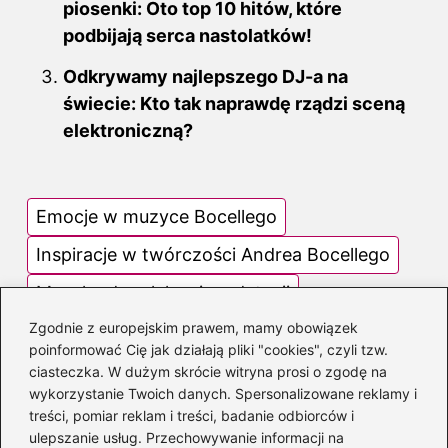
piosenki: Oto top 10 hitów, które
podbijają serca nastolatków!
Odkrywamy najlepszego DJ-a na
świecie: Kto tak naprawdę rządzi sceną
elektroniczną?
Emocje w muzyce Bocellego
Inspiracje w twórczości Andrea Bocellego
Muzyka do relaksu i medytacji
Zgodnie z europejskim prawem, mamy obowiązek
Najpiękniejsze utwory Andrea Bocellego
poinformować Cię jak działają pliki "cookies", czyli tzw.
Występy na żywo Andrea Bocellego
ciasteczka. W dużym skrócie witryna prosi o zgodę na
wykorzystanie Twoich danych. Spersonalizowane reklamy i
treści, pomiar reklam i treści, badanie odbiorców i
ulepszanie usług. Przechowywanie informacji na