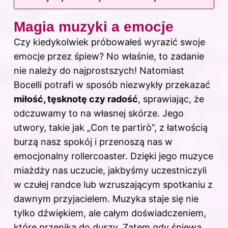
Magia muzyki a emocje
Czy kiedykolwiek próbowałeś wyrazić swoje
emocje przez śpiew? No właśnie, to zadanie
nie należy do najprostszych! Natomiast
Bocelli potrafi w sposób niezwykły przekazać
miłość, tęsknotę czy radość
, sprawiając, że
odczuwamy to na własnej skórze. Jego
utwory, takie jak „Con te partirò”, z łatwością
burzą nasz spokój i przenoszą nas w
emocjonalny rollercoaster. Dzięki jego muzyce
miażdży nas uczucie, jakbyśmy uczestniczyli
w czułej randce lub wzruszającym spotkaniu z
dawnym przyjacielem. Muzyka staje się nie
tylko dźwiękiem, ale całym doświadczeniem,
które przenika do duszy. Zatem gdy śpiewa,