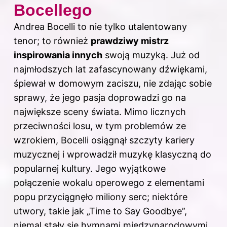
Bocellego
Andrea Bocelli to nie tylko utalentowany
tenor; to również
prawdziwy mistrz
inspirowania innych
swoją muzyką. Już od
najmłodszych lat zafascynowany dźwiękami,
śpiewał w domowym zaciszu, nie zdając sobie
sprawy, że jego pasja doprowadzi go na
największe sceny świata. Mimo licznych
przeciwności losu, w tym problemów ze
wzrokiem, Bocelli osiągnął szczyty kariery
muzycznej i wprowadził muzykę klasyczną do
popularnej kultury. Jego wyjątkowe
połączenie wokalu operowego z elementami
popu przyciągnęło miliony serc; niektóre
utwory, takie jak „Time to Say Goodbye”,
niemal stały się hymnami międzynarodowymi.