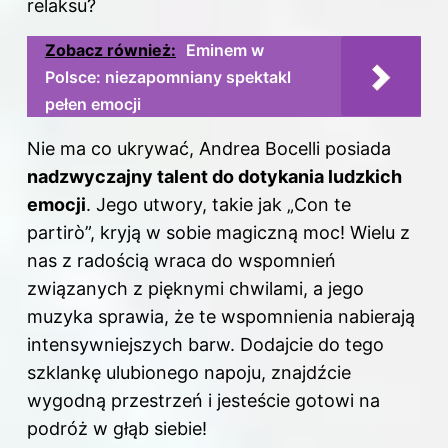
relaksu?
Zobacz również:
Eminem w
Polsce: niezapomniany spektakl
pełen emocji
Nie ma co ukrywać, Andrea Bocelli posiada
nadzwyczajny talent do dotykania ludzkich
emocji
. Jego utwory, takie jak „Con te
partirò”, kryją w sobie magiczną moc! Wielu z
nas z radością wraca do wspomnień
związanych z pięknymi chwilami, a jego
muzyka sprawia, że te wspomnienia nabierają
intensywniejszych barw. Dodajcie do tego
szklankę ulubionego napoju, znajdźcie
wygodną przestrzeń i jesteście gotowi na
podróż w głąb siebie!