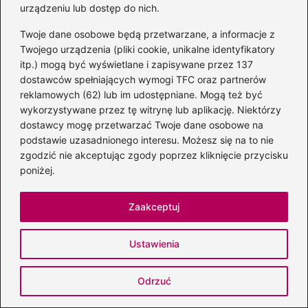
urządzeniu lub dostęp do nich.
Twoje dane osobowe będą przetwarzane, a informacje z
Twojego urządzenia (pliki cookie, unikalne identyfikatory
itp.) mogą być wyświetlane i zapisywane przez 137
dostawców spełniających wymogi TFC oraz partnerów
Faustyna Skoczylas
reklamowych (62) lub im udostępniane. Mogą też być
Autorka bloga DobraStacja.pl, która z pasją pisze o muzyce
wykorzystywane przez tę witrynę lub aplikację. Niektórzy
w jej różnych odsłonach — od dźwięków płynących z
dostawcy mogę przetwarzać Twoje dane osobowe na
instrumentów, przez twórczość muzyków, aż po stacje
podstawie uzasadnionego interesu. Możesz się na to nie
radiowe, które nadają rytm codzienności. Interesuje się
zgodzić nie akceptując zgody poprzez kliknięcie przycisku
zarówno klasycznymi brzmieniami, jak i współczesnymi
trendami, łącząc wiedzę z autentyczną miłością do
poniżej.
dźwięku.
Na DobraStacja.pl porusza tematy związane z
Zaakceptuj
instrumentami muzycznymi, ich historią, brzmieniem i
zastosowaniem, a także przybliża sylwetki muzyków,
Ustawienia
zespołów i artystów. Dużą uwagę poświęca również
stacjom radiowym — analizuje ich formaty, repertuar i rolę,
jaką odgrywają w odkrywaniu nowej muzyki.
Odrzuć