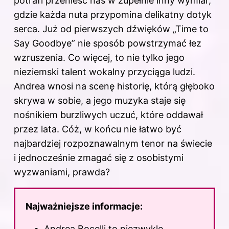
potrafi przenieść nas w zupełnie inny wymiar,
gdzie każda nuta przypomina delikatny dotyk
serca. Już od pierwszych dźwięków „Time to
Say Goodbye” nie sposób powstrzymać łez
wzruszenia. Co więcej, to nie tylko jego
nieziemski talent wokalny przyciąga ludzi.
Andrea wnosi na scenę historię, którą głęboko
skrywa w sobie, a jego muzyka staje się
nośnikiem burzliwych uczuć, które oddawał
przez lata. Cóż, w końcu nie łatwo być
najbardziej rozpoznawalnym tenor na świecie
i jednocześnie zmagać się z osobistymi
wyzwaniami, prawda?
Najważniejsze informacje:
Andrea Bocelli to niezwykle