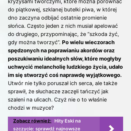
kryzysami twórczymi, które można porównać
do piątkowej, szklanej butelki piwa, w której
dno zaczyna odbijać ostatnie promienie
słońca. Często jeden z nich musiał apelować
do drugiego, przypominając, że “szkoda żyć,
gdy można tworzyć”.
Po wielu wieczorach
spędzonych na poprawianiu akordów oraz
poszukiwaniu idealnych słów, które mogłyby
uchwycić melancholię ludzkiego życia, udało
im się stworzyć coś naprawdę wyjątkowego.
Utwór nie tylko poruszał ich serca, ale także
sprawił, że słuchacze zaczęli tańczyć jak
szaleni na ulicach. Czyż nie o to właśnie
chodzi
w muzyce
?
Zobacz również:
Hity Eski na
szczycie: sprawdź najnowsze