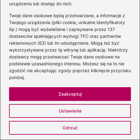
urządzeniu lub dostęp do nich.
Na DobraStacja.pl porusza tematy związane z
instrumentami muzycznymi, ich historią, brzmieniem i
Twoje dane osobowe będą przetwarzane, a informacje z
zastosowaniem, a także przybliża sylwetki muzyków,
zespołów i artystów. Dużą uwagę poświęca również
Twojego urządzenia (pliki cookie, unikalne identyfikatory
stacjom radiowym — analizuje ich formaty, repertuar i rolę,
itp.) mogą być wyświetlane i zapisywane przez 137
jaką odgrywają w odkrywaniu nowej muzyki.
dostawców spełniających wymogi TFC oraz partnerów
reklamowych (62) lub im udostępniane. Mogą też być
wykorzystywane przez tę witrynę lub aplikację. Niektórzy
←
Czy Young Leosia rzeczywiście jest w ciąży?
dostawcy mogę przetwarzać Twoje dane osobowe na
Sprawdzamy prawdę o plotkach i spekulacjach
podstawie uzasadnionego interesu. Możesz się na to nie
→
Głupia miłość: Dlaczego ten kontrowersyjny hit
zgodzić nie akceptując zgody poprzez kliknięcie przycisku
rozgrzewa emocje i budzi kontrowersje?
poniżej.
Zaakceptuj
Dodaj komentarz
Ustawienia
Twój adres email nie zostanie opublikowany.
Wymagane pola są oznaczone
*
Odrzuć
Komentarz
*