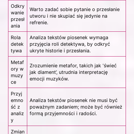
Odkry
Warto zadać sobie pytanie o przesłanie
wanie
utworu i nie skupiać się jedynie na
przesł
refrenie.
ania
Rola
Analiza tekstów piosenek wymaga
detek
przyjęcia roli detektywa, by odkryć
tywa
ukryte historie i przesłania.
Metaf
Zrozumienie metafor, takich jak 'świeć
ory w
jak diament’, utrudnia interpretację
muzy
emocji muzyków.
ce
Przyj
emno
Analiza tekstów piosenek nie musi być
ść z
poważnym zadaniem; może być również
analiz
formą przyjemności i radości.
y
Zmian