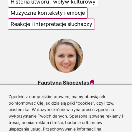
Historia utworu i wpływ kulturowy
Muzyczne konteksty i emocje
Reakcje i interpretacje słuchaczy
Faustyna Skoczylas
Autorka bloga DobraStacja.pl, która z pasją pisze o muzyce
Zgodnie z europejskim prawem, mamy obowiązek
w jej różnych odsłonach — od dźwięków płynących z
instrumentów, przez twórczość muzyków, aż po stacje
poinformować Cię jak działają pliki "cookies", czyli tzw.
radiowe, które nadają rytm codzienności. Interesuje się
ciasteczka. W dużym skrócie witryna prosi o zgodę na
zarówno klasycznymi brzmieniami, jak i współczesnymi
wykorzystanie Twoich danych. Spersonalizowane reklamy i
trendami, łącząc wiedzę z autentyczną miłością do
treści, pomiar reklam i treści, badanie odbiorców i
dźwięku.
ulepszanie usług. Przechowywanie informacji na