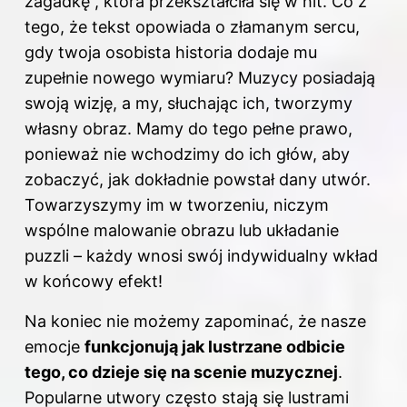
zagadkę”, która przekształciła się w hit. Co z
tego, że tekst opowiada o złamanym sercu,
gdy twoja osobista historia dodaje mu
zupełnie nowego wymiaru? Muzycy posiadają
swoją wizję, a my, słuchając ich, tworzymy
własny obraz. Mamy do tego pełne prawo,
ponieważ nie wchodzimy do ich głów, aby
zobaczyć, jak dokładnie powstał dany utwór.
Towarzyszymy im w tworzeniu, niczym
wspólne malowanie obrazu lub układanie
puzzli – każdy wnosi swój indywidualny wkład
w końcowy efekt!
Na koniec nie możemy zapominać, że nasze
emocje
funkcjonują jak lustrzane odbicie
tego, co dzieje się na scenie muzycznej
.
Popularne utwory często stają się lustrami