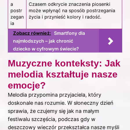
a
Czasem odkrycie znaczenia piosenki
postr
może wpłynąć na sposób postrzegania
zegan
życia i przynieść kolory i radość.
ia
Zobacz również:
Smartfony dla
najmłodszych – jak chronić
dziecko w cyfrowym świecie?
Muzyczne konteksty: Jak
melodia kształtuje nasze
emocje?
Melodia przypomina przyjaciela, który
doskonale nas rozumie. W słoneczny dzień
sprawia, że czujemy się jak na małym
festiwalu szczęścia, podczas gdy w
deszczowy wieczór przekształca nasze myśli