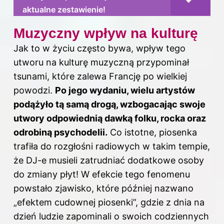
aktualne zestawienie!
Muzyczny wpływ na kulturę
Jak to w życiu często bywa, wpływ tego
utworu na kulturę muzyczną przypominał
tsunami, które zalewa Francję po wielkiej
powodzi.
Po jego wydaniu, wielu artystów
podążyło tą samą drogą, wzbogacając swoje
utwory odpowiednią dawką folku, rocka oraz
odrobiną psychodelii.
Co istotne, piosenka
trafiła do rozgłośni radiowych w takim tempie,
że DJ-e musieli zatrudniać dodatkowe osoby
do zmiany płyt! W efekcie tego fenomenu
powstało zjawisko, które później nazwano
„efektem cudownej piosenki”, gdzie z dnia na
dzień ludzie zapominali o swoich codziennych