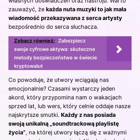
własnych doświadczeń oraz nastroju. Warto
zauważyć, że
każda nuta muzyki to jak mała
wiadomość przekazywana z serca artysty
bezpośrednio do serca słuchacza.
Zobacz również:
Zabezpiecz
swoje cyfrowe aktywa: skuteczne
metody bezpieczeństwa w świecie
kryptowalut
Co powoduje, że utwory wciągają nas
emocjonalnie? Czasami wystarczy jeden
akord, który przypomina nam o wakacjach
sprzed lat, lub wers, który celnie oddaje nasze
najskrytsze smutki.
Każdy z nas posiada
swoją unikalną „soundtrackową playlistę
życia”
, na której utwory łączą się z ważnymi