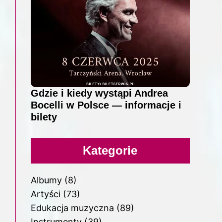
Gdzie i kiedy wystąpi Andrea
Bocelli w Polsce — informacje i
bilety
Kategorie
Albumy
(8)
Artyści
(73)
Edukacja muzyczna
(89)
Instrumenty
(39)