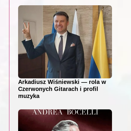
Arkadiusz Wiśniewski — rola w
Czerwonych Gitarach i profil
muzyka