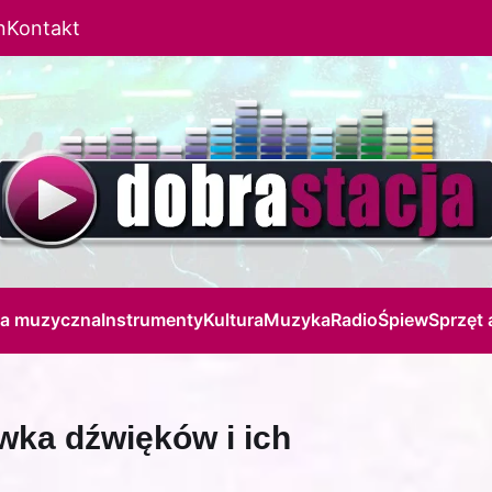
n
Kontakt
ja muzyczna
Instrumenty
Kultura
Muzyka
Radio
Śpiew
Sprzęt 
wka dźwięków i ich