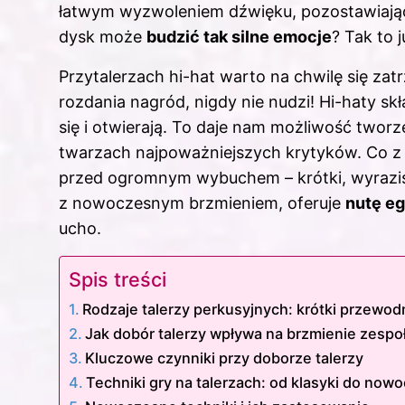
łatwym wyzwoleniem dźwięku, pozostawiając 
dysk może
budzić tak silne emocje
? Tak to 
Przytalerzach hi-hat warto na chwilę się zatr
rozdania nagród, nigdy nie nudzi! Hi-haty skł
się i otwierają. To daje nam możliwość twor
twarzach najpoważniejszych krytyków. Co z ta
przed ogromnym wybuchem – krótki, wyrazisty
z nowoczesnym brzmieniem, oferuje
nutę eg
ucho.
Spis treści
Rodzaje talerzy perkusyjnych: krótki przewod
Jak dobór talerzy wpływa na brzmienie zespo
Kluczowe czynniki przy doborze talerzy
Techniki gry na talerzach: od klasyki do now