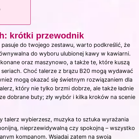
e
h: krótki przewodnik
ej pasuje do twojego zestawu, warto podkreślić, że
równywalna do wyboru ulubionej kawy w kawiarni.
wykonane oraz maszynowo, a także te, które kuszą
h seriach. Choć talerze z brązu B20 mogą wydawać
nież mogą okazać się świetnym rozwiązaniem dla
erz, który nie tylko brzmi dobrze, ale także ładnie
ze dobrane buty; zły wybór i kilka kroków na scenie
ry talerz wybierzesz, muzyka to sztuka wyrażania
monijną, nieprzewidywalną czy spokojną – wszystko
aszanym kompanom. Wsiadaj zatem na swoją