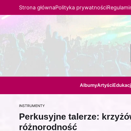
Strona główna
Polityka prywatności
Regulami
Albumy
Artyści
Edukac
INSTRUMENTY
Perkusyjne talerze: krzyżó
różnorodność