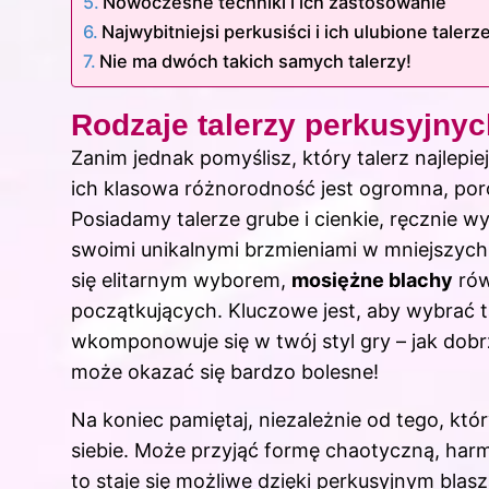
Nowoczesne techniki i ich zastosowanie
Najwybitniejsi perkusiści i ich ulubione talerz
Nie ma dwóch takich samych talerzy!
Rodzaje talerzy perkusyjnyc
Zanim jednak pomyślisz, który talerz najlepi
ich klasowa różnorodność jest ogromna, po
Posiadamy talerze grube i cienkie, ręcznie 
swoimi unikalnymi brzmieniami w mniejszyc
się elitarnym wyborem,
mosiężne blachy
rów
początkujących. Kluczowe jest, aby wybrać tal
wkomponowuje się w twój styl gry – jak dobr
może okazać się bardzo bolesne!
Na koniec pamiętaj, niezależnie od tego, któ
siebie. Może przyjąć formę chaotyczną, har
to staje się możliwe dzięki perkusyjnym bl