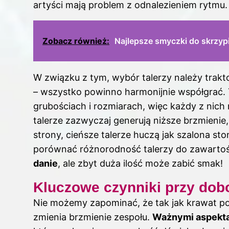
artyści mają problem z odnalezieniem rytmu.
Zobacz również:
Najlepsze smyczki do skrzyp
W związku z tym, wybór talerzy należy trak
– wszystko powinno harmonijnie współgrać. 
grubościach i rozmiarach, więc każdy z nich
talerze zazwyczaj generują niższe brzmienie,
strony, cieńsze talerze huczą jak szalona st
porównać różnorodność talerzy do zawartoś
danie
, ale zbyt duża ilość może zabić smak!
Kluczowe czynniki przy dobo
Nie możemy zapominać, że tak jak krawat potr
zmienia brzmienie zespołu.
Ważnymi aspektam