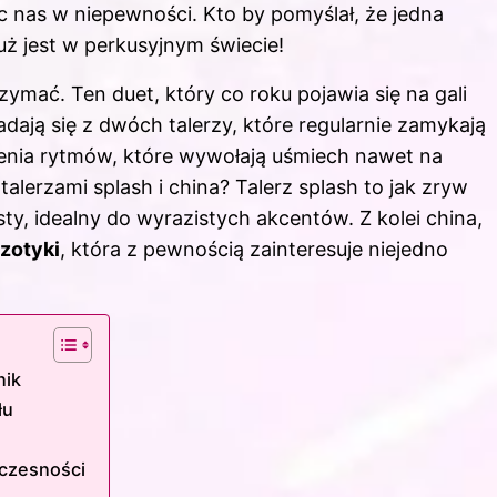
nas w niepewności. Kto by pomyślał, że jedna
już jest w perkusyjnym świecie!
zymać. Ten duet, który co roku pojawia się na gali
adają się z dwóch talerzy, które regularnie zamykają
zenia rytmów, które wywołają uśmiech nawet na
lerzami splash i china? Talerz splash to jak zryw
, idealny do wyrazistych akcentów. Z kolei china,
zotyki
, która z pewnością zainteresuje niejedno
nik
łu
oczesności