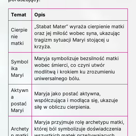
Temat
Opis
„Stabat Mater” wyraża cierpienie matki
Cierpie
oraz jej miłość wobec syna, ukazując
nie
tragizm sytuacji Maryi stojącej u
matki
krzyża.
Maryja symbolizuje bezsilność matki
Symbol
wobec śmierci, co czyni utwór
ika
modlitwą i krokiem ku zrozumieniu
Maryi
uniwersalnego bólu.
Aktywn
Maryja jako postać aktywna,
a
współczująca i modląca się, ukazuje
postać
siłę w obliczu cierpienia.
Maryi
Maryja przyjmuje rolę archetypu matki,
Archety
której ból symbolizuje doświadczenia
p matki
wszystkich matek przeżywających