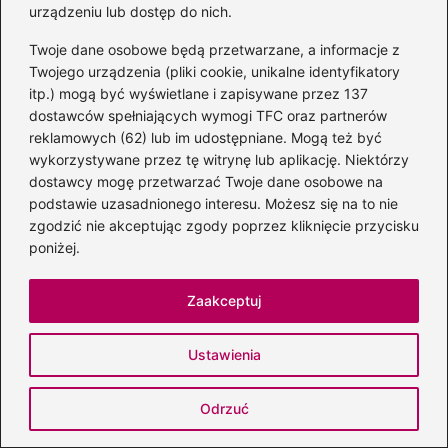
urządzeniu lub dostęp do nich.
cierpiących narodów.
Twoje dane osobowe będą przetwarzane, a informacje z
Jakie są współczesne odniesienia do
Twojego urządzenia (pliki cookie, unikalne identyfikatory
motywu „Stabat Mater” w literaturze i
itp.) mogą być wyświetlane i zapisywane przez 137
dostawców spełniających wymogi TFC oraz partnerów
sztuce?
reklamowych (62) lub im udostępniane. Mogą też być
wykorzystywane przez tę witrynę lub aplikację. Niektórzy
Współczesne odniesienia do motywu „Stabat
dostawcy mogę przetwarzać Twoje dane osobowe na
Mater” można znaleźć w literaturze
podstawie uzasadnionego interesu. Możesz się na to nie
romantycznej, w utworach zaangażowanych
zgodzić nie akceptując zgody poprzez kliknięcie przycisku
społecznie oraz w sztuce filmowej i teatralnej,
poniżej.
gdzie motyw ten zyskuje nowe oblicza i
odzwierciedla nie tylko cierpienia religijne, ale
Zaakceptuj
także ludzkie oraz egzystencjalne.
Ustawienia
Powiązane wpisy:
Odrzuć
Twórz własne hity: inspirujące teksty,
liryczne melodie i domowe studio krok