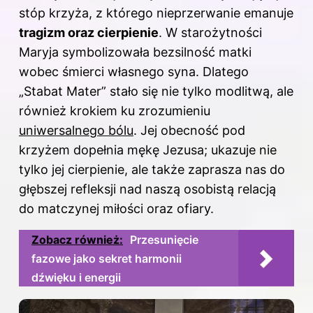
stóp krzyża, z którego nieprzerwanie emanuje
tragizm oraz cierpienie
. W starożytności
Maryja symbolizowała bezsilność matki
wobec śmierci własnego syna. Dlatego
„Stabat Mater” stało się nie tylko modlitwą, ale
również krokiem ku zrozumieniu
uniwersalnego bólu
. Jej obecność pod
krzyżem dopełnia mękę Jezusa; ukazuje nie
tylko jej cierpienie, ale także zaprasza nas do
głębszej refleksji nad naszą osobistą relacją
do matczynej miłości oraz ofiary.
Zobacz również:
Przesunięcie
fazowe jako sekret harmonii
dźwięku i energii