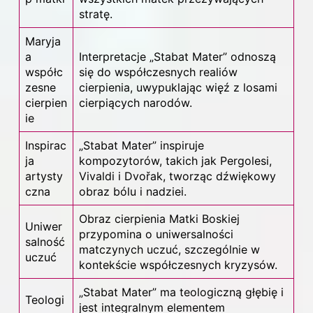
stratę.
Maryja
a
Interpretacje „Stabat Mater” odnoszą
współc
się do współczesnych realiów
zesne
cierpienia, uwypuklając więź z losami
cierpien
cierpiących narodów.
ie
Inspirac
„Stabat Mater” inspiruje
ja
kompozytorów, takich jak Pergolesi,
artysty
Vivaldi i Dvořak, tworząc dźwiękowy
czna
obraz bólu i nadziei.
Obraz cierpienia Matki Boskiej
Uniwer
przypomina o uniwersalności
salność
matczynych uczuć, szczególnie w
uczuć
kontekście współczesnych kryzysów.
„Stabat Mater” ma teologiczną głębię i
Teologi
jest integralnym elementem