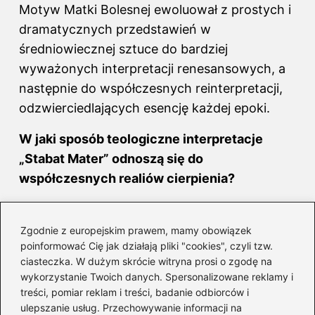
Motyw Matki Bolesnej ewoluował z prostych i
dramatycznych przedstawień w
średniowiecznej sztuce do bardziej
wyważonych interpretacji renesansowych, a
następnie do współczesnych reinterpretacji,
odzwierciedlających esencję każdej epoki.
W jaki sposób teologiczne interpretacje
„Stabat Mater” odnoszą się do
współczesnych realiów cierpienia?
Teologiczne interpretacje „Stabat Mater”
ukazują Maryję jako archetyp matki, której
Zgodnie z europejskim prawem, mamy obowiązek
poinformować Cię jak działają pliki "cookies", czyli tzw.
cierpienie symbolizuje doświadczenia
ciasteczka. W dużym skrócie witryna prosi o zgodę na
wszystkich matek przeżywających stratę, a
wykorzystanie Twoich danych. Spersonalizowane reklamy i
także nawiązują do współczesnych realiów
treści, pomiar reklam i treści, badanie odbiorców i
cierpienia, uwypuklając więź z losami
ulepszanie usług. Przechowywanie informacji na