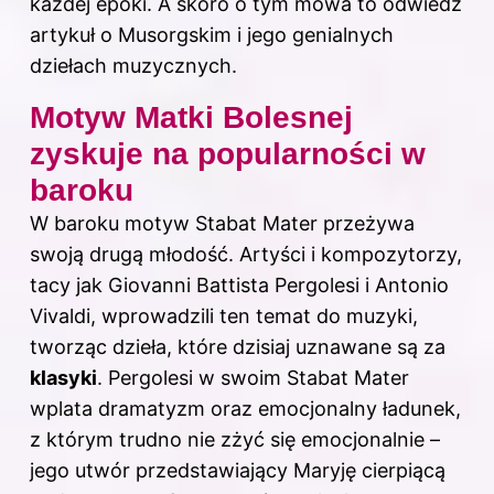
każdej epoki. A skoro o tym mowa to
odwiedź
artykuł o Musorgskim i jego genialnych
dziełach muzycznych
.
Motyw Matki Bolesnej
zyskuje na popularności w
baroku
W baroku motyw Stabat Mater przeżywa
swoją drugą młodość. Artyści i kompozytorzy,
tacy jak Giovanni Battista Pergolesi i Antonio
Vivaldi, wprowadzili ten temat do muzyki,
tworząc dzieła, które dzisiaj uznawane są za
klasyki
. Pergolesi w swoim Stabat Mater
wplata dramatyzm oraz emocjonalny ładunek,
z którym trudno nie zżyć się emocjonalnie –
jego utwór przedstawiający Maryję cierpiącą