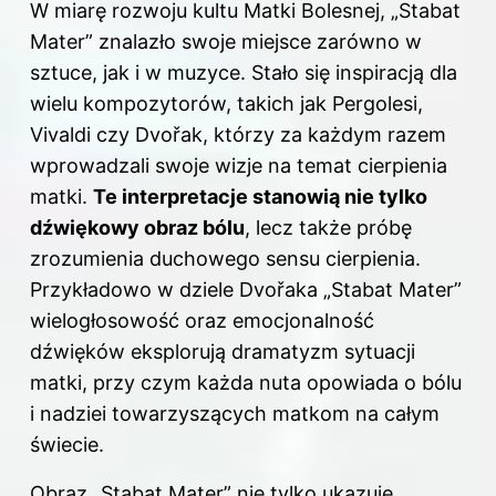
W miarę rozwoju kultu Matki Bolesnej, „Stabat
Mater” znalazło swoje miejsce zarówno w
sztuce, jak i w muzyce. Stało się inspiracją dla
wielu kompozytorów, takich jak Pergolesi,
Vivaldi czy Dvořak, którzy za każdym razem
wprowadzali swoje wizje na temat cierpienia
matki.
Te interpretacje stanowią nie tylko
dźwiękowy obraz bólu
, lecz także próbę
zrozumienia duchowego sensu cierpienia.
Przykładowo w dziele Dvořaka „Stabat Mater”
wielogłosowość oraz emocjonalność
dźwięków eksplorują dramatyzm sytuacji
matki, przy czym każda nuta opowiada o bólu
i nadziei towarzyszących matkom na całym
świecie.
Obraz „Stabat Mater” nie tylko ukazuje