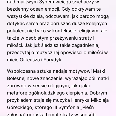
nad martwym Synem wciąga słuchaczy w
bezdenny ocean emocji. Gdy odkrywam te
wszystkie dzieła, odczuwam, jak bardzo mogą
dotykać serca oraz poruszać dusze kolejnych
pokoleń, nie tylko w kontekście religijnym, ale
także w osobistym przeżywaniu straty i
miłości. Jak już śledzisz takie zagadnienia,
przeczytaj
o muzycznej opowieści o miłości w
micie Orfeusza i Eurydyki
.
Współczesna sztuka nadaje motywowi Matki
Bolesnej nowe znaczenie, wyrażając ból matki
zarówno w sensie religijnym, jak i jako
metaforę ogólnoludzkiego cierpienia. Dobrym
przykładem staje się muzyka Henryka Mikołaja
Góreckiego, którego III Symfonia „Pieśń
żałosna” porusza temat straty w sposób