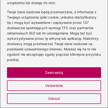
urządzeniu lub dostęp do nich.
Powiązane wpisy:
Twoje dane osobowe będą przetwarzane, a informacje z
Twojego urządzenia (pliki cookie, unikalne identyfikatory
Odkryj Top 5 najpiękniejszych utworów
itp.) mogą być wyświetlane i zapisywane przez 137
Andrea Bocellego: Muzyczne perełki,
dostawców spełniających wymogi TFC oraz partnerów
reklamowych (62) lub im udostępniane. Mogą też być
które poruszają serca
wykorzystywane przez tę witrynę lub aplikację. Niektórzy
Bambo The Smuggler: Odkryj artystę i
dostawcy mogę przetwarzać Twoje dane osobowe na
podstawie uzasadnionego interesu. Możesz się na to nie
jego unikalny styl muzyczny
zgodzić nie akceptując zgody poprzez kliknięcie przycisku
poniżej.
Camila Cabello i Shawn Mendes: powrót
do przeszłości czy krótka przygoda?
Zaakceptuj
Zaskakujące fakty o życiu Piotra
Cugowskiego w Lublinie – gdzie
Ustawienia
naprawdę mieszka?
Odrzuć
Chris Brown w ogniu krytyki za
kontrowersyjny taniec w nowym