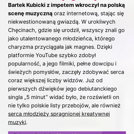
Bartek Kubicki z impetem wkroczył na polską
scenę muzyczną
oraz internetową, stając się
niekwestionowaną gwiazdą. W urokliwych
Chęcinach, gdzie się urodził, wszyscy znali go
jako utalentowanego młodzieńca, którego
charyzma przyciągała jak magnes. Dzięki
platformie YouTube szybko zdobył
popularność, a jego filmiki, pełne dowcipu i
świeżych pomysłów, zaczęły zdobywać serca
coraz większej liczby widzów. Już od
pierwszych dźwięków jego debiutanckiego
singla „5 minut” widać było, że rozświetli on
nie tylko polskie listy przebojów, ale również
serca młodzieży spragnionej kreatywnej
muzyki
.