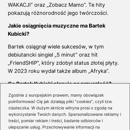
WAKACJI” oraz „Zobacz Mamo”. Te hity
pokazują różnorodność jego twórczości.
Jakie osiągnięcia muzyczne ma Bartek
Kubicki?
Bartek osiągnął wiele sukcesów, w tym
debiutancki singiel „5 minut” oraz hit
„FriendSHIP”, który zdobył status złotej płyty.
W 2023 roku wydał także
album
„Afryka”.
Co Bartek Kubicki planuje na przyszłość?
Zgodnie z europejskim prawem, mamy obowiązek
Bartek planuje wydanie nowego albumu
poinformować Cię jak działają pliki "cookies", czyli tzw.
zatytułowanego „Ameryka”, co budzi
ciasteczka. W dużym skrócie witryna prosi o zgodę na
ekscytację wśród jego fanów. Jego rozwój
wykorzystanie Twoich danych. Spersonalizowane reklamy i
jako artysty wskazuje na ciągłe innowacje w
treści, pomiar reklam i treści, badanie odbiorców i
ulepszanie usług. Przechowywanie informacji na
muzyce.