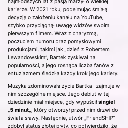
najmłodszych lat z pasją marzył o wielkiej
karierze. W 2021 roku, podejmując śmiałą
decyzję o założeniu kanału na YouTube,
szybko przyciągnął uwagę widzów swoim
pierwszym filmem. Wraz z charyzmą,
poczuciem humoru oraz pomysłowymi
produkcjami, takimi jak „dzień z Robertem
Lewandowskim”, Bartek zyskiwał na
popularności, a jego rosnąca liczba fanów z
entuzjazmem śledziła każdy krok jego kariery.
Muzyka zdominowała życie Bartka i zajmuje w
nim szczególne miejsce. Jego debiut w tej
dziedzinie miał miejsce, gdy wypuścił
singiel
„5
minut
„
, który otworzył przed nim drzwi do
świata sławy. Następnie, utwór „FriendSHIP”
zdobył status złotej płyty, co potwierdziło, że