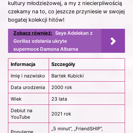
kultury młodzieżowej, a my z niecierpliwością
czekamy na to, co jeszcze przyniesie w swojej
bogatej kolekcji hitów!
Zobacz również:
Seye Adelekan z
Gorillaz odsłania ukryte
supermoce Damona Albarna
Informacja
Szczegóły
Imię i nazwisko
Bartek Kubicki
Data urodzenia
2000 rok
Wiek
23 lata
Debiut na
2021 rok
YouTube
„5 minut”, „FriendSHIP”,
Popularne