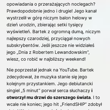
opowiadania o przerażających noclegach?
Prawdopodobnie jedno i drugie! Jego kanał
wystrzelił w górę niczym balon helowy w
dzień urodzin, zbierając setki tysięcy
wyświetleń. Bartek z ogromną dumą, niczym
najlepszy czarodziej, przyciągał nowych
subskrybentów. Jeśli jeszcze nie widziałeś
jego „Dnia z Robertem Lewandowskim”,
wiesz, co robić w najbliższy weekend!
Nie poprzestał jednak na YouTube. Bartek
zdecydował, że muzyka stanie się jego
kolejnym przystankiem. Jego debiutancki
singiel „5 minut” porwał serca słuchaczy
i
otworzył mu drzwi do szerszego świata
. I to
wcale nie koniec; jego hit „FriendSHIP” zdobył