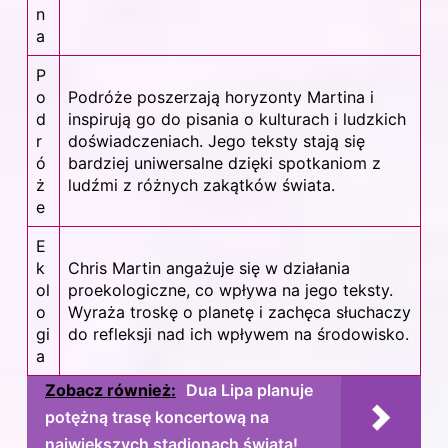
n
a
P
o
Podróże poszerzają horyzonty Martina i
d
inspirują go do pisania o kulturach i ludzkich
r
doświadczeniach. Jego teksty stają się
ó
bardziej uniwersalne dzięki spotkaniom z
ż
ludźmi z różnych zakątków świata.
e
E
k
Chris Martin angażuje się w działania
ol
proekologiczne, co wpływa na jego teksty.
o
Wyraża troskę o planetę i zachęca słuchaczy
gi
do refleksji nad ich wpływem na środowisko.
a
Zobacz również:
Dua Lipa planuje
potężną trasę koncertową na
największych stadionach świata!