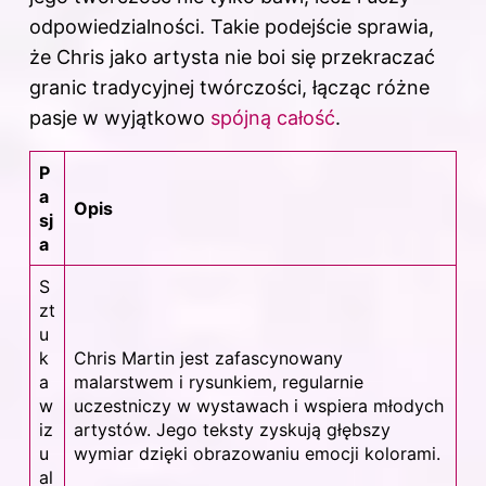
odpowiedzialności. Takie podejście sprawia,
że Chris jako artysta nie boi się przekraczać
granic tradycyjnej twórczości, łącząc różne
pasje w wyjątkowo
spójną całość
.
P
a
Opis
sj
a
S
zt
u
k
Chris Martin jest zafascynowany
a
malarstwem i rysunkiem, regularnie
w
uczestniczy w wystawach i wspiera młodych
iz
artystów. Jego teksty zyskują głębszy
u
wymiar dzięki obrazowaniu emocji kolorami.
al