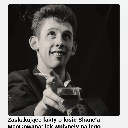
Zaskakujące fakty o losie Shane’a
MacGowana: jak wpłynęły na jego