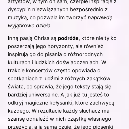
artystów, w tym on sam, czerpie inspiracje z
dyscyplin niezwiązanych bezpośrednio z
muzyką, co pozwala im tworzyć
naprawdę
wyjątkowe dzieła
.
Inną pasją Chrisa są
podróże
, które nie tylko
poszerzają jego horyzonty, ale również
inspirują go do pisania o różnorodnych
kulturach i ludzkich doświadczeniach. W
trakcie koncertów często opowiada o
spotkaniach z ludźmi z różnych zakątków
świata, co sprawia, że jego teksty stają się
bardziej uniwersalne. A jak już tu jesteś to
odkryj
magiczne kołysanki, które zachwycą
każdego
. W rezultacie każdy słuchacz ma
szansę odnaleźć w nich cząstkę własnego
przeżycia, a ja sama czuję, że jego piosenki