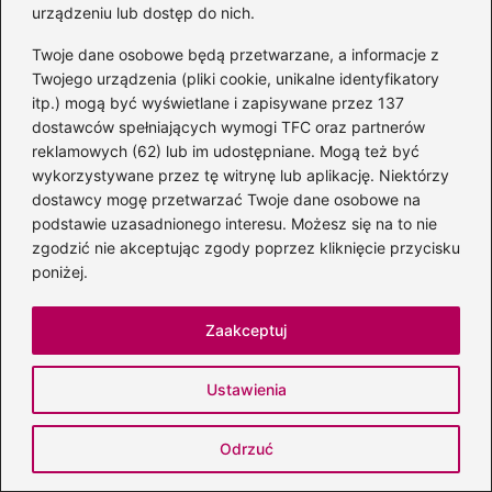
urządzeniu lub dostęp do nich.
Twoje dane osobowe będą przetwarzane, a informacje z
Twojego urządzenia (pliki cookie, unikalne identyfikatory
itp.) mogą być wyświetlane i zapisywane przez 137
dostawców spełniających wymogi TFC oraz partnerów
Sprzęt audio
reklamowych (62) lub im udostępniane. Mogą też być
wykorzystywane przez tę witrynę lub aplikację. Niektórzy
dostawcy mogę przetwarzać Twoje dane osobowe na
Jak nagrać płytę CD?
podstawie uzasadnionego interesu. Możesz się na to nie
Instrukcja krok po kroku
zgodzić nie akceptując zgody poprzez kliknięcie przycisku
bez błędów
poniżej.
Zaakceptuj
Kable i przewody XLR —
promocje na audiofilskie i
Ustawienia
estradowe modele | Sklep
Audio
Odrzuć