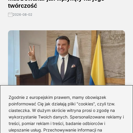
twórczość
2026-08-02
Zgodnie z europejskim prawem, mamy obowiązek
Arkadiusz Wiśniewski — rola w
poinformować Cię jak działają pliki "cookies", czyli tzw.
Czerwonych Gitarach i profil muzyka
ciasteczka. W dużym skrócie witryna prosi o zgodę na
2026-08-02
wykorzystanie Twoich danych. Spersonalizowane reklamy i
treści, pomiar reklam i treści, badanie odbiorców i
ulepszanie usług. Przechowywanie informacji na