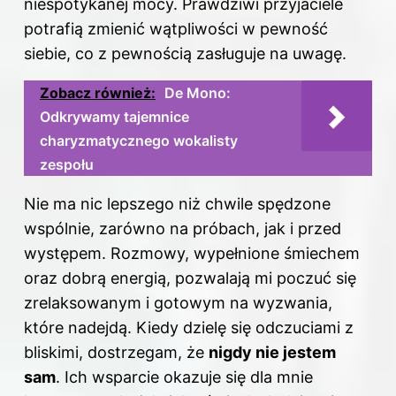
niespotykanej mocy. Prawdziwi przyjaciele
potrafią zmienić wątpliwości w pewność
siebie, co z pewnością zasługuje na uwagę.
Zobacz również:
De Mono:
Odkrywamy tajemnice
charyzmatycznego wokalisty
zespołu
Nie ma nic lepszego niż chwile spędzone
wspólnie, zarówno na próbach, jak i przed
występem. Rozmowy, wypełnione śmiechem
oraz dobrą energią, pozwalają mi poczuć się
zrelaksowanym i gotowym na wyzwania,
które nadejdą. Kiedy dzielę się odczuciami z
bliskimi, dostrzegam, że
nigdy nie jestem
sam
. Ich wsparcie okazuje się dla mnie