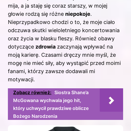
mija, a ja staję się coraz starszy, w mojej
głowie rodzą się różne
niepokoje
.
Nieprzypadkowo chodzi o to, że moje ciało
odczuwa skutki wieloletniego koncertowania
oraz życia w blasku fleszy. Również obawy
dotyczące
zdrowia
zaczynają wpływać na
moją karierę. Czasami dręczy mnie myśl, że
mogę nie mieć siły, aby wystąpić przed moimi
fanami, którzy zawsze dodawali mi
motywacji.
Zobacz również:
Siostra Shane’a
McGowana wychwala jego hit,
który uchwycił prawdziwe oblicze
Bożego Narodzenia