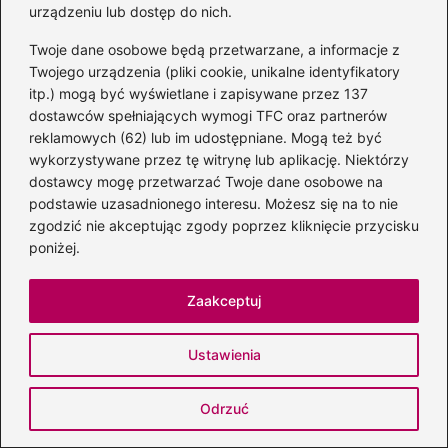
urządzeniu lub dostęp do nich.
Twoje dane osobowe będą przetwarzane, a informacje z
Twojego urządzenia (pliki cookie, unikalne identyfikatory
itp.) mogą być wyświetlane i zapisywane przez 137
dostawców spełniających wymogi TFC oraz partnerów
reklamowych (62) lub im udostępniane. Mogą też być
wykorzystywane przez tę witrynę lub aplikację. Niektórzy
dostawcy mogę przetwarzać Twoje dane osobowe na
podstawie uzasadnionego interesu. Możesz się na to nie
zgodzić nie akceptując zgody poprzez kliknięcie przycisku
poniżej.
Zaakceptuj
Gdzie i kiedy wystąpi Andrea Bocelli w
Ustawienia
Polsce — informacje i bilety
2026-07-25
Odrzuć