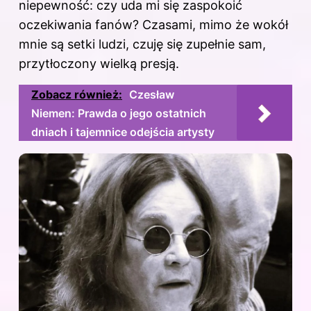
niepewność: czy uda mi się zaspokoić
oczekiwania fanów? Czasami, mimo że wokół
mnie są setki ludzi, czuję się zupełnie sam,
przytłoczony wielką presją.
Zobacz również:
Czesław
Niemen: Prawda o jego ostatnich
dniach i tajemnice odejścia artysty