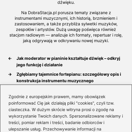
dźwięku.
Na DobraStacja.pl porusza tematy związane z
instrumentami muzycznymi, ich historią, brzmieniem i
zastosowaniem, a także przybliża sylwetki muzyków,
zespołów i artystów. Dużą uwagę poświęca również
stacjom radiowym — analizuje ich formaty, repertuar i rolę,
jaką odgrywają w odkrywaniu nowej muzyki.
←
Jak moderator w pianinie kształtuje dźwięk – odkryj
jego funkcję i działanie
→
Zgłębiamy tajemnice fortepianu: szczegółowy opis i
konstrukcja instrumentu muzycznego
Zgodnie z europejskim prawem, mamy obowiązek
poinformować Cię jak działają pliki "cookies", czyli tzw.
Dodaj komentarz
ciasteczka. W dużym skrócie witryna prosi o zgodę na
wykorzystanie Twoich danych. Spersonalizowane reklamy i
treści, pomiar reklam i treści, badanie odbiorców i
Twój adres email nie zostanie opublikowany.
Wymagane pola są oznaczone
*
ulepszanie usług. Przechowywanie informacji na