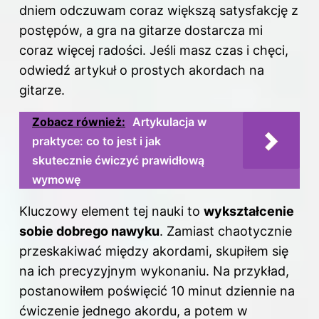
dniem odczuwam coraz większą satysfakcję z
postępów, a gra na gitarze dostarcza mi
coraz więcej radości. Jeśli masz czas i chęci,
odwiedź artykuł o prostych akordach na
gitarze
.
Zobacz również:
Artykulacja w
praktyce: co to jest i jak
skutecznie ćwiczyć prawidłową
wymowę
Kluczowy element tej nauki to
wykształcenie
sobie dobrego nawyku
. Zamiast chaotycznie
przeskakiwać między akordami, skupiłem się
na ich precyzyjnym wykonaniu. Na przykład,
postanowiłem poświęcić 10 minut dziennie na
ćwiczenie jednego akordu, a potem w