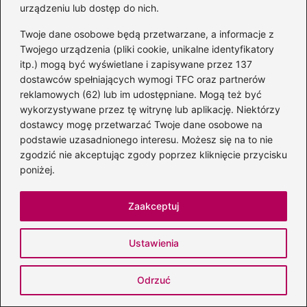
urządzeniu lub dostęp do nich.
Komentarz
*
Twoje dane osobowe będą przetwarzane, a informacje z
Twojego urządzenia (pliki cookie, unikalne identyfikatory
itp.) mogą być wyświetlane i zapisywane przez 137
dostawców spełniających wymogi TFC oraz partnerów
reklamowych (62) lub im udostępniane. Mogą też być
wykorzystywane przez tę witrynę lub aplikację. Niektórzy
dostawcy mogę przetwarzać Twoje dane osobowe na
Nazwa
*
podstawie uzasadnionego interesu. Możesz się na to nie
zgodzić nie akceptując zgody poprzez kliknięcie przycisku
poniżej.
Adres email
*
Zaakceptuj
Witryna internetowa
Ustawienia
Zapamiętaj moje dane w tej przeglądarce
Odrzuć
podczas pisania kolejnych komentarzy.