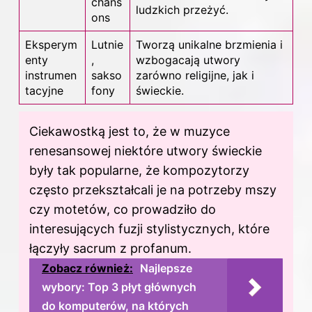
chans
ludzkich przeżyć.
ons
Eksperym
Lutnie
Tworzą unikalne brzmienia i
enty
,
wzbogacają utwory
instrumen
sakso
zarówno religijne, jak i
tacyjne
fony
świeckie.
Ciekawostką jest to, że w muzyce
renesansowej niektóre utwory świeckie
były tak popularne, że kompozytorzy
często przekształcali je na potrzeby mszy
czy motetów, co prowadziło do
interesujących fuzji stylistycznych, które
łączyły sacrum z profanum.
Zobacz również:
Najlepsze
wybory: Top 3 płyt głównych
do komputerów, na których