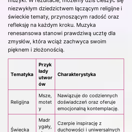
muzyki. W rezultacie, możemy dziś cieszyć się
niezwykłym dziedzictwem łączącym religijne i
świeckie tematy, przynoszącym radość oraz
refleksję na każdym kroku. Muzyka
renesansowa stanowi prawdziwą ucztę dla
zmysłów, która wciąż zachwyca swoim
pięknem i złożonością.
Przyk
łady
Tematyka
Charakterystyka
utwor
ów
Msze,
Nawiązuje do codziennych
Religijna
motet
doświadczeń oraz oferuje
y
emocjonalną kontemplację.
Madr
Czerpie inspirację z
ygały,
Świecka
duchowości i uniwersalnych