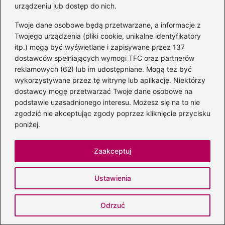
urządzeniu lub dostęp do nich.
Twoje dane osobowe będą przetwarzane, a informacje z
Twojego urządzenia (pliki cookie, unikalne identyfikatory
itp.) mogą być wyświetlane i zapisywane przez 137
dostawców spełniających wymogi TFC oraz partnerów
reklamowych (62) lub im udostępniane. Mogą też być
wykorzystywane przez tę witrynę lub aplikację. Niektórzy
dostawcy mogę przetwarzać Twoje dane osobowe na
podstawie uzasadnionego interesu. Możesz się na to nie
zgodzić nie akceptując zgody poprzez kliknięcie przycisku
poniżej.
Zaakceptuj
Nick Cave o Sinead O’Connor i Shanie
MacGowanie: poruszający hołd muzyka
Ustawienia
2026-08-08
Odrzuć