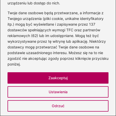
Głębsza analiza kontrowersyjnego
urządzeniu lub dostęp do nich.
tekstu
Twoje dane osobowe będą przetwarzane, a informacje z
Nowa piosenka Cleo: Jak jej hit może
Twojego urządzenia (pliki cookie, unikalne identyfikatory
itp.) mogą być wyświetlane i zapisywane przez 137
zdominować listy przebojów?
dostawców spełniających wymogi TFC oraz partnerów
reklamowych (62) lub im udostępniane. Mogą też być
Skuteczne sposoby na usunięcie
wykorzystywane przez tę witrynę lub aplikację. Niektórzy
subskrypcji TIDAL i uniknięcie
dostawcy mogę przetwarzać Twoje dane osobowe na
niechcianych opłat
podstawie uzasadnionego interesu. Możesz się na to nie
zgodzić nie akceptując zgody poprzez kliknięcie przycisku
Melodie i możliwości: jak techniki
poniżej.
kompozytorskie kształtują współczesną
muzykę
Zaakceptuj
Odkryj magię jesieni w arcydziele
Ustawienia
Antonio Vivaldiego
Odrzuć