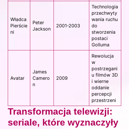
Technologia
przechwyty
Władca
wania ruchu
Peter
Pierście
2001-2003
do
Jackson
ni
stworzenia
postaci
Golluma
Rewolucja
w
postrzegani
James
u filmów 3D
Avatar
Camero
2009
i wierne
n
oddanie
percepcji
przestrzeni
Transformacja telewizji:
seriale, które wyznaczyły