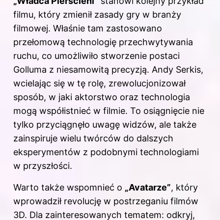
„Władca Pierścieni”
stanowi kolejny przykład
filmu, który zmienił zasady gry w branży
filmowej. Właśnie tam zastosowano
przełomową technologię przechwytywania
ruchu, co umożliwiło stworzenie postaci
Golluma z niesamowitą precyzją. Andy Serkis,
wcielając się w tę rolę, zrewolucjonizował
sposób, w jaki aktorstwo oraz technologia
mogą współistnieć w filmie. To osiągnięcie nie
tylko przyciągnęło uwagę widzów, ale także
zainspiruje wielu twórców do dalszych
eksperymentów z podobnymi technologiami
w przyszłości.
Warto także wspomnieć o
„Avatarze”
, który
wprowadził revolucję w postrzeganiu filmów
3D. Dla zainteresowanych tematem: odkryj,