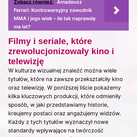
Zobacz również:
Amadeusz
Ferrari: Kontrowersyjny zawodnik
MMA i jego wiek – ile tak naprawdę
ma lat?
Filmy i seriale, które
zrewolucjonizowały kino i
telewizję
W kulturze wizualnej znaleźć można wiele
tytułów, które na zawsze przekształciły kino
oraz telewizję. W poniższej liście pokażemy
kilka kluczowych produkcji, które odmieniły
sposób, w jaki przedstawiamy historie,
kreujemy postaci oraz angażujemy widzów.
Każdy z tych tytułów wyznaczył nowe
standardy wpływające na twórczość