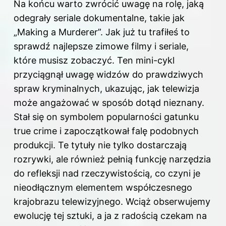
Na końcu warto zwrócić uwagę na rolę, jaką
odegrały seriale dokumentalne, takie jak
„Making a Murderer”. Jak już tu trafiłeś to
sprawdź
najlepsze zimowe filmy i seriale,
które musisz zobaczyć
. Ten mini-cykl
przyciągnął uwagę widzów do prawdziwych
spraw kryminalnych, ukazując, jak telewizja
może angażować w sposób dotąd nieznany.
Stał się on symbolem popularności gatunku
true crime i zapoczątkował falę podobnych
produkcji. Te tytuły nie tylko dostarczają
rozrywki, ale również pełnią funkcję narzędzia
do refleksji nad rzeczywistością, co czyni je
nieodłącznym elementem współczesnego
krajobrazu telewizyjnego. Wciąż obserwujemy
ewolucję tej sztuki, a ja z radością czekam na