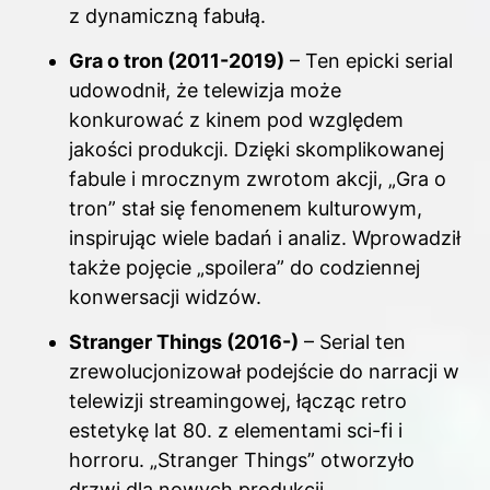
z dynamiczną fabułą.
Gra o tron (2011-2019)
– Ten epicki serial
udowodnił, że telewizja może
konkurować z kinem pod względem
jakości produkcji. Dzięki skomplikowanej
fabule i mrocznym zwrotom akcji, „Gra o
tron” stał się fenomenem kulturowym,
inspirując wiele badań i analiz. Wprowadził
także pojęcie „spoilera” do codziennej
konwersacji widzów.
Stranger Things (2016-)
– Serial ten
zrewolucjonizował podejście do narracji w
telewizji streamingowej, łącząc retro
estetykę lat 80. z elementami sci-fi i
horroru. „Stranger Things” otworzyło
drzwi dla nowych produkcji