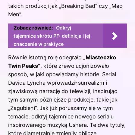
takich produkcji jak „Breaking Bad” czy „Mad
Men”.
Zobacz również:
Odkryj
tajemnice skrótu PF: definicja i jej
znaczenie w praktyce
Równie istotną rolę odegrało
„Miasteczko
Twin Peaks”
, które zrewolucjonizowało
sposób, w jaki opowiadamy historie. Serial
Davida Lyncha wprowadził surrealizm i
zjawiskową narrację do telewizji, inspirując
tym samym późniejsze produkcje, takie jak
„Zagubieni”. Jak już poruszamy się w tym
temacie, odkryj
tajemnice nowego serialu
inspirowanego muzyką Ushera
. Te dwa tytuły,
które diametralnie zmieniły oblicze