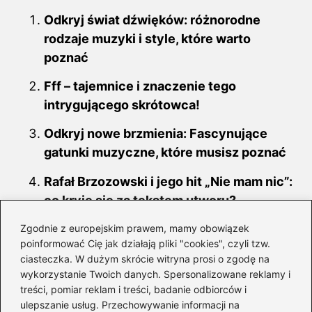
Odkryj świat dźwięków: różnorodne
rodzaje muzyki i style, które warto
poznać
Fff – tajemnice i znaczenie tego
intrygującego skrótowca!
Odkryj nowe brzmienia: Fascynujące
gatunki muzyczne, które musisz poznać
Rafał Brzozowski i jego hit „Nie mam nic”:
co kryje się za tekstem utworu?
Odkryj tajemnice kultowej piosenki
Zgodnie z europejskim prawem, mamy obowiązek
poinformować Cię jak działają pliki "cookies", czyli tzw.
„Konik na Biegunach” – analityczny
ciasteczka. W dużym skrócie witryna prosi o zgodę na
przegląd jej przesłania
wykorzystanie Twoich danych. Spersonalizowane reklamy i
treści, pomiar reklam i treści, badanie odbiorców i
Sekrety Nocnego Kochanka Andżeju:
ulepszanie usług. Przechowywanie informacji na