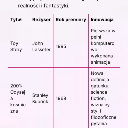
realności i fantastyki.
Tytuł
Reżyser
Rok premiery
Innowacja
Pierwsza w
pełni
Toy
John
komputero
1995
Story
Lasseter
wo
wykonana
animacja
Nowa
definicja
2001:
gatunku
Odysej
science
Stanley
a
1968
fiction,
Kubrick
kosmic
wizualny
zna
styl i
filozoficzne
pytania