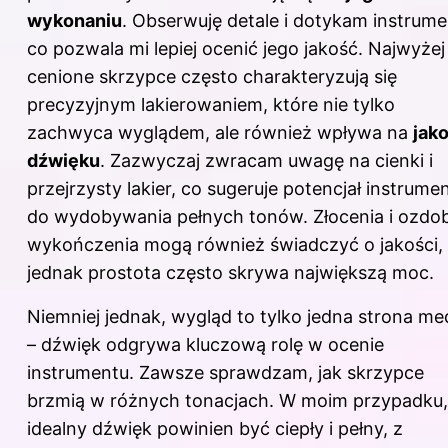
wykonaniu
. Obserwuję detale i dotykam instrume
co pozwala mi lepiej ocenić jego jakość. Najwyżej
cenione skrzypce często charakteryzują się
precyzyjnym lakierowaniem, które nie tylko
zachwyca wyglądem, ale również wpływa na
jak
dźwięku
. Zazwyczaj zwracam uwagę na cienki i
przejrzysty lakier, co sugeruje potencjał instrume
do wydobywania pełnych tonów. Złocenia i ozdo
wykończenia mogą również świadczyć o jakości,
jednak prostota często skrywa największą moc.
Niemniej jednak, wygląd to tylko jedna strona me
– dźwięk odgrywa kluczową rolę w ocenie
instrumentu. Zawsze sprawdzam, jak skrzypce
brzmią w różnych tonacjach. W moim przypadku,
idealny dźwięk powinien być ciepły i pełny, z