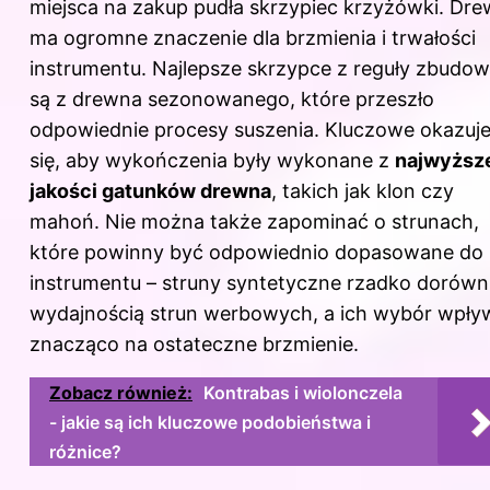
miejsca na zakup pudła skrzypiec krzyżówki
. Dr
ma ogromne znaczenie dla brzmienia i trwałości
instrumentu. Najlepsze skrzypce z reguły zbudo
są z drewna sezonowanego, które przeszło
odpowiednie procesy suszenia. Kluczowe okazuj
się, aby wykończenia były wykonane z
najwyższ
jakości gatunków drewna
, takich jak klon czy
mahoń. Nie można także zapominać o strunach,
które powinny być odpowiednio dopasowane do
instrumentu – struny syntetyczne rzadko dorówn
wydajnością strun werbowych, a ich wybór wpły
znacząco na ostateczne brzmienie.
Zobacz również:
Kontrabas i wiolonczela
- jakie są ich kluczowe podobieństwa i
różnice?