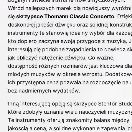
Wśród najlepszych marek dla nowicjuszy wyróżni
się
skrzypsce Thomann Classic Concerto
. Dzięk
doskonałej jakości dźwięku oraz solidnej konstrukc
instrumenty te stanowią idealny wybór dla każde
kto dopiero zaczyna swoją przygodę z muzyką. Je
interesują cię podobne zagadnienia to dowiedz si
jak obliczyć natężenie dźwięku
. Co ważne,
dostępność różnych rozmiarów jest kluczowa dla
młodych muzyków w okresie wzrostu. Dodatkow
ich przystępna cena pozwala na rozpoczęcie nau
bez nadmiernych wydatków.
Inną interesującą opcją są skrzypce Stentor Stud
które zdobyły uznanie wielu nauczycieli muzyczn
Te instrumenty oferują znakomity balans między
jakością a ceną, a solidne wykonanie zapewnia ic