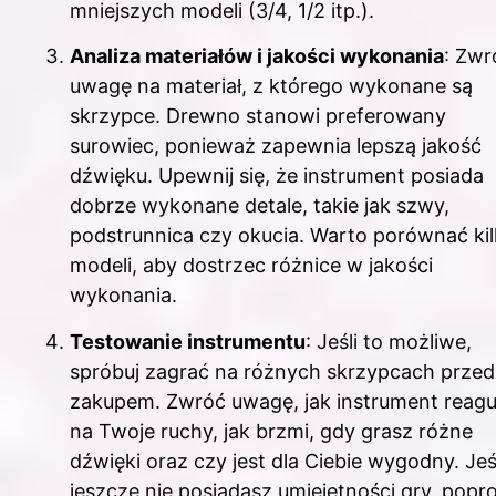
mniejszych modeli (3/4, 1/2 itp.).
Analiza materiałów i jakości wykonania
: Zwr
uwagę na materiał, z którego wykonane są
skrzypce. Drewno stanowi preferowany
surowiec, ponieważ zapewnia lepszą jakość
dźwięku. Upewnij się, że instrument posiada
dobrze wykonane detale, takie jak szwy,
podstrunnica czy okucia. Warto porównać ki
modeli, aby dostrzec różnice w jakości
wykonania.
Testowanie instrumentu
: Jeśli to możliwe,
spróbuj zagrać na różnych skrzypcach przed
zakupem. Zwróć uwagę, jak instrument reagu
na Twoje ruchy, jak brzmi, gdy grasz różne
dźwięki oraz czy jest dla Ciebie wygodny. Jeś
jeszcze nie posiadasz umiejętności gry, popr