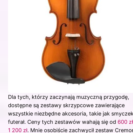
Dla tych, którzy zaczynają muzyczną przygodę,
dostępne są zestawy skrzypcowe zawierające
wszystkie niezbędne akcesoria, takie jak smyczek
futerał. Ceny tych zestawów wahają się od
600 z
1 200 zł
. Mnie osobiście zachwycił zestaw Cremo