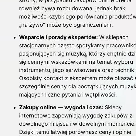
strony, w przypadku zakupów online oferta
również bywa rozbudowana, jednak brak
możliwości szybkiego porównania produktó
„na żywo” może być ograniczeniem.
Wsparcie i porady ekspertów:
W sklepach
stacjonarnych często spotykamy pracownik
pasjonujących się muzyką, którzy chętnie dzi
się cennymi wskazówkami na temat wyboru
instrumentu, jego serwisowania oraz technik 
Osobisty kontakt z ekspertem może okazać s
szczególnie cenny dla początkujących muzy
mających liczne pytania i wątpliwości.
Zakupy online — wygoda i czas:
Sklepy
internetowe zapewniają wygodę zakupów z
dowolnego miejsca i w dowolnym momencie.
Dzięki temu łatwiej porównasz ceny i opinie