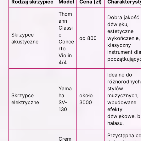
Rodzaj skrzypiec
Model
Cena (zł)
Charakteryst
Thom
Dobra jakość
ann
dźwięku,
Classi
estetyczne
Skrzypce
c
od 800
wykończenie,
akustyczne
Conce
klasyczny
rto
instrument dl
Violin
początkujący
4/4
Idealne do
różnorodnych
Yama
stylów
Skrzypce
ha
około
muzycznych,
elektryczne
SV-
3000
wbudowane
130
efekty
dźwiękowe, b
hałasu.
Przystępna ce
Crem