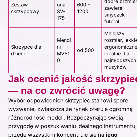
dobre brzmien
Zestaw
ona
600 –
zawiera
skrzypcowy
SV-
1200
smyczek i
175
futerał.
Mniejszy
Mendi
rozmiar, lekkie
Skrzypce dla
ni
ergonomiczne
od 500
dzieci
MV50
idealne dla
0
najmłodszych
muzyków.
Jak ocenić jakość skrzypie
— na co zwrócić uwagę?
Wybór odpowiednich skrzypiec stanowi spore
wyzwanie, zwłaszcza że rynek oferuje ogromną
różnorodność modeli. Rozpoczynając swoją
przygodę w poszukiwaniu idealnego instrumentu,
przede wszystkim koncentruję się na
jego