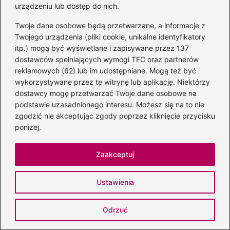
urządzeniu lub dostęp do nich.
Autorka bloga DobraStacja.pl, która z pasją pisze o muzyce
w jej różnych odsłonach — od dźwięków płynących z
Twoje dane osobowe będą przetwarzane, a informacje z
instrumentów, przez twórczość muzyków, aż po stacje
Twojego urządzenia (pliki cookie, unikalne identyfikatory
radiowe, które nadają rytm codzienności. Interesuje się
itp.) mogą być wyświetlane i zapisywane przez 137
zarówno klasycznymi brzmieniami, jak i współczesnymi
dostawców spełniających wymogi TFC oraz partnerów
trendami, łącząc wiedzę z autentyczną miłością do
dźwięku.
reklamowych (62) lub im udostępniane. Mogą też być
wykorzystywane przez tę witrynę lub aplikację. Niektórzy
Na DobraStacja.pl porusza tematy związane z
dostawcy mogę przetwarzać Twoje dane osobowe na
instrumentami muzycznymi, ich historią, brzmieniem i
podstawie uzasadnionego interesu. Możesz się na to nie
zastosowaniem, a także przybliża sylwetki muzyków,
zgodzić nie akceptując zgody poprzez kliknięcie przycisku
zespołów i artystów. Dużą uwagę poświęca również
stacjom radiowym — analizuje ich formaty, repertuar i rolę,
poniżej.
jaką odgrywają w odkrywaniu nowej muzyki.
Zaakceptuj
←
Niezapomniane teksty piosenek biesiadnych: utwory,
które rozkręcą każdą imprezę
Ustawienia
→
DB – odkryj tajemnice baz danych i ich zastosowanie
w codziennym życiu
Odrzuć