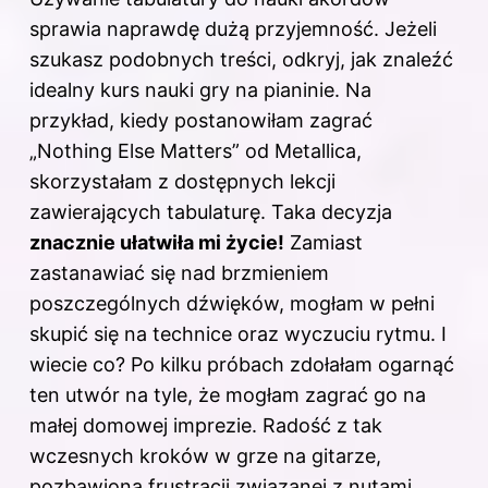
sprawia naprawdę dużą przyjemność. Jeżeli
szukasz podobnych treści, odkryj,
jak znaleźć
idealny kurs nauki gry na pianinie
. Na
przykład, kiedy postanowiłam zagrać
„Nothing Else Matters” od Metallica,
skorzystałam z dostępnych lekcji
zawierających tabulaturę. Taka decyzja
znacznie ułatwiła mi życie!
Zamiast
zastanawiać się nad brzmieniem
poszczególnych dźwięków, mogłam w pełni
skupić się na technice oraz wyczuciu rytmu. I
wiecie co? Po kilku próbach zdołałam ogarnąć
ten utwór na tyle, że mogłam zagrać go na
małej domowej imprezie. Radość z tak
wczesnych kroków w grze na gitarze,
pozbawiona frustracji związanej z nutami,