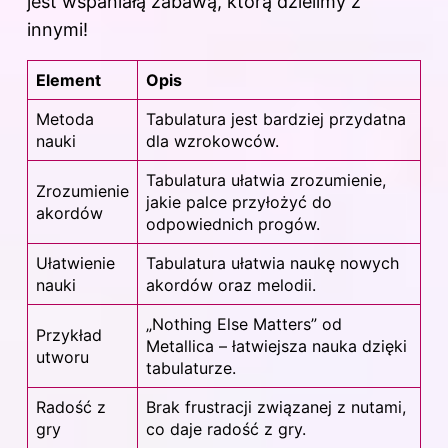
jest wspaniałą zabawą, którą dzielimy z
innymi!
Element
Opis
Metoda
Tabulatura jest bardziej przydatna
nauki
dla wzrokowców.
Tabulatura ułatwia zrozumienie,
Zrozumienie
jakie palce przyłożyć do
akordów
odpowiednich progów.
Ułatwienie
Tabulatura ułatwia naukę nowych
nauki
akordów oraz melodii.
„Nothing Else Matters” od
Przykład
Metallica – łatwiejsza nauka dzięki
utworu
tabulaturze.
Radość z
Brak frustracji związanej z nutami,
gry
co daje radość z gry.