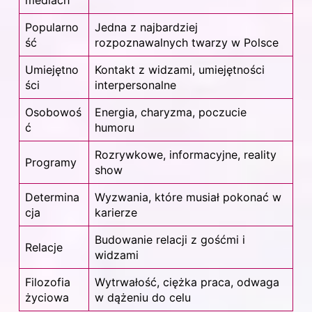
mediach
Popularno
Jedna z najbardziej
ść
rozpoznawalnych twarzy w Polsce
Umiejętno
Kontakt z widzami, umiejętności
ści
interpersonalne
Osobowoś
Energia, charyzma, poczucie
ć
humoru
Rozrywkowe, informacyjne, reality
Programy
show
Determina
Wyzwania, które musiał pokonać w
cja
karierze
Budowanie relacji z gośćmi i
Relacje
widzami
Filozofia
Wytrwałość, ciężka praca, odwaga
życiowa
w dążeniu do celu