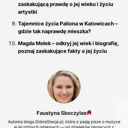
zaskakującą prawdę o jej wieku i życiu
artystki
Tajemnice życia Paliona w Katowicach –
gdzie tak naprawdę mieszka?
Magda Mołek – odkryj jej wiek i biografię,
poznaj zaskakujące fakty o jej życiu
Faustyna Skoczylas
Autorka bloga DobraStacja.pl, która z pasją pisze o muzyce
w jej różnych odsłonach — od dźwięków płynących z