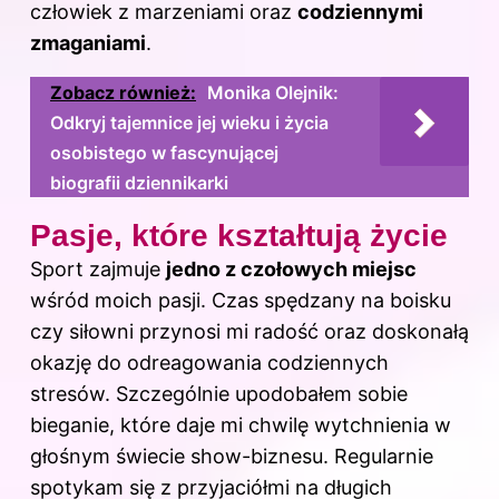
człowiek z marzeniami oraz
codziennymi
zmaganiami
.
Zobacz również:
Monika Olejnik:
Odkryj tajemnice jej wieku i życia
osobistego w fascynującej
biografii dziennikarki
Pasje, które kształtują życie
Sport zajmuje
jedno z czołowych miejsc
wśród moich pasji. Czas spędzany na boisku
czy siłowni przynosi mi radość oraz doskonałą
okazję do odreagowania codziennych
stresów. Szczególnie upodobałem sobie
bieganie, które daje mi chwilę wytchnienia w
głośnym świecie show-biznesu. Regularnie
spotykam się z przyjaciółmi na długich