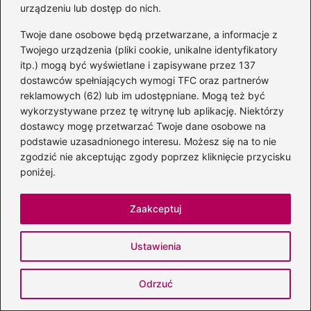
urządzeniu lub dostęp do nich.
Zapamiętaj moje dane w tej przeglądarce
Twoje dane osobowe będą przetwarzane, a informacje z
podczas pisania kolejnych komentarzy.
Twojego urządzenia (pliki cookie, unikalne identyfikatory
itp.) mogą być wyświetlane i zapisywane przez 137
dostawców spełniających wymogi TFC oraz partnerów
reklamowych (62) lub im udostępniane. Mogą też być
wykorzystywane przez tę witrynę lub aplikację. Niektórzy
dostawcy mogę przetwarzać Twoje dane osobowe na
Poczytaj więcej
podstawie uzasadnionego interesu. Możesz się na to nie
zgodzić nie akceptując zgody poprzez kliknięcie przycisku
poniżej.
Zaakceptuj
Ustawienia
Odrzuć