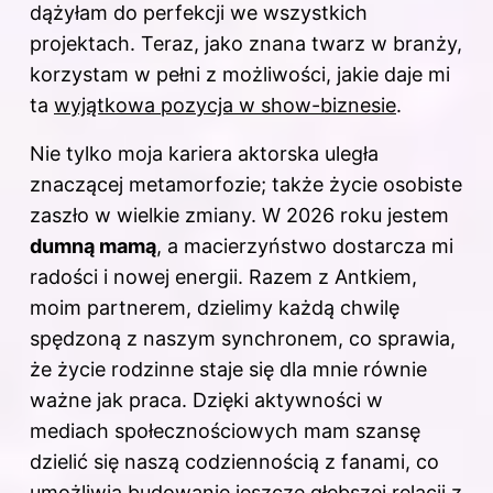
dążyłam do perfekcji we wszystkich
projektach. Teraz, jako znana twarz w branży,
korzystam w pełni z możliwości, jakie daje mi
ta
wyjątkowa pozycja w show-biznesie
.
Nie tylko moja kariera aktorska uległa
znaczącej metamorfozie; także życie osobiste
zaszło w wielkie zmiany. W 2026 roku jestem
dumną mamą
, a macierzyństwo dostarcza mi
radości i nowej energii. Razem z Antkiem,
moim partnerem, dzielimy każdą chwilę
spędzoną z naszym synchronem, co sprawia,
że życie rodzinne staje się dla mnie równie
ważne jak praca. Dzięki aktywności w
mediach społecznościowych mam szansę
dzielić się naszą codziennością z fanami, co
umożliwia budowanie jeszcze głębszej relacji z