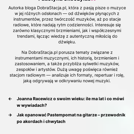
Autorka bloga DobraStacja.pl, która z pasją pisze o muzyce
w jej różnych odsłonach — od dźwięków płynących z
instrumentów, przez twórczość muzyków, aż po stacje
radiowe, które nadają rytm codzienności. Interesuje się
zarówno klasycznymi brzmieniami, jak i współczesnymi
trendami, łącząc wiedzę z autentyczną miłością do
dźwięku.
Na DobraStacja.pl porusza tematy związane z
instrumentami muzycznymi, ich historią, brzmieniem i
zastosowaniem, a także przybliża sylwetki muzyków,
zespołów i artystów. Dużą uwagę poświęca również
stacjom radiowym — analizuje ich formaty, repertuar i rolę,
jaką odgrywają w odkrywaniu nowej muzyki.
←
Joanna Racewicz o swoim wieku: ile ma lat i co mówi
w wywiadach?
→
Jak opanować Pastempomat na gitarze – przewodnik
po akordach i chwytach