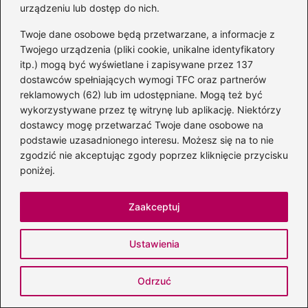
urządzeniu lub dostęp do nich.
Twoje dane osobowe będą przetwarzane, a informacje z
Johnny Depp: ile ma lat, najważniejsze
Twojego urządzenia (pliki cookie, unikalne identyfikatory
role i osiągnięcia
itp.) mogą być wyświetlane i zapisywane przez 137
dostawców spełniających wymogi TFC oraz partnerów
2026-08-08
reklamowych (62) lub im udostępniane. Mogą też być
wykorzystywane przez tę witrynę lub aplikację. Niektórzy
dostawcy mogę przetwarzać Twoje dane osobowe na
podstawie uzasadnionego interesu. Możesz się na to nie
zgodzić nie akceptując zgody poprzez kliknięcie przycisku
poniżej.
Zaakceptuj
Ustawienia
Biografia Mozarta – życie, największe
Odrzuć
dzieła i niezwykłe ciekawostki