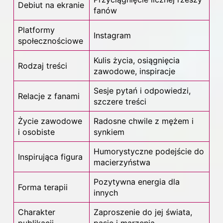
Debiut na ekranie
fanów
Platformy
Instagram
społecznościowe
Kulis życia, osiągnięcia
Rodzaj treści
zawodowe, inspiracje
Sesje pytań i odpowiedzi,
Relacje z fanami
szczere treści
Życie zawodowe
Radosne chwile z mężem i
i osobiste
synkiem
Humorystyczne podejście do
Inspirująca figura
macierzyństwa
Pozytywna energia dla
Forma terapii
innych
Charakter
Zaproszenie do jej świata,
publikacji
pasje i marzenia