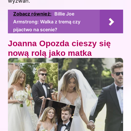
wyzwań.
Zobacz również:
Billie Joe
Armstrong: Walka z tremą czy
pijactwo na scenie?
Joanna Opozda cieszy się
nową rolą jako matka