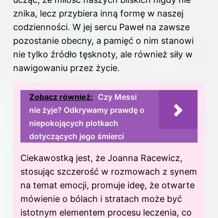
znika, lecz przybiera inną formę w naszej
codzienności. W jej sercu Paweł na zawsze
pozostanie obecny, a pamięć o nim stanowi
nie tylko źródło tęsknoty, ale również siły w
nawigowaniu przez życie.
Zobacz również:
Czy Messi
nie żyje? Odkrywamy prawdę o
niepokojących plotkach
dotyczących jego śmierci
Ciekawostką jest, że Joanna Racewicz,
stosując szczerość w rozmowach z synem
na temat emocji, promuje ideę, że otwarte
mówienie o bólach i stratach może być
istotnym elementem procesu leczenia, co