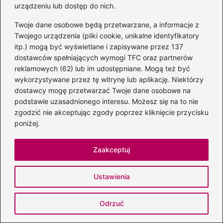
urządzeniu lub dostęp do nich.
Twoje dane osobowe będą przetwarzane, a informacje z
Twojego urządzenia (pliki cookie, unikalne identyfikatory
itp.) mogą być wyświetlane i zapisywane przez 137
dostawców spełniających wymogi TFC oraz partnerów
reklamowych (62) lub im udostępniane. Mogą też być
wykorzystywane przez tę witrynę lub aplikację. Niektórzy
dostawcy mogę przetwarzać Twoje dane osobowe na
podstawie uzasadnionego interesu. Możesz się na to nie
Irena Kamińska-Radomska: ile ma lat?
zgodzić nie akceptując zgody poprzez kliknięcie przycisku
konkretne informacje i źródła
poniżej.
2026-08-05
Zaakceptuj
Ustawienia
Odrzuć