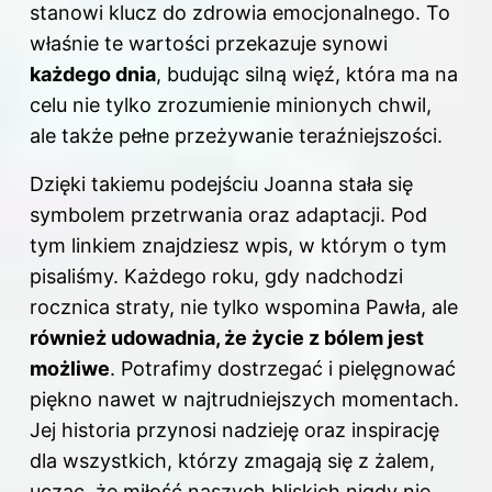
stanowi klucz do zdrowia emocjonalnego. To
właśnie te wartości przekazuje synowi
każdego dnia
, budując silną więź, która ma na
celu nie tylko zrozumienie minionych chwil,
ale także pełne przeżywanie teraźniejszości.
Dzięki takiemu podejściu Joanna stała się
symbolem przetrwania oraz adaptacji. Pod
tym
linkiem
znajdziesz wpis, w którym o tym
pisaliśmy. Każdego roku, gdy nadchodzi
rocznica straty, nie tylko wspomina Pawła, ale
również udowadnia, że życie z bólem jest
możliwe
. Potrafimy dostrzegać i pielęgnować
piękno nawet w najtrudniejszych momentach.
Jej historia przynosi nadzieję oraz inspirację
dla wszystkich, którzy zmagają się z żalem,
ucząc, że miłość naszych bliskich nigdy nie