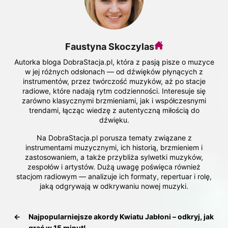
Faustyna Skoczylas
Autorka bloga DobraStacja.pl, która z pasją pisze o muzyce
w jej różnych odsłonach — od dźwięków płynących z
instrumentów, przez twórczość muzyków, aż po stacje
radiowe, które nadają rytm codzienności. Interesuje się
zarówno klasycznymi brzmieniami, jak i współczesnymi
trendami, łącząc wiedzę z autentyczną miłością do
dźwięku.
Na DobraStacja.pl porusza tematy związane z
instrumentami muzycznymi, ich historią, brzmieniem i
zastosowaniem, a także przybliża sylwetki muzyków,
zespołów i artystów. Dużą uwagę poświęca również
stacjom radiowym — analizuje ich formaty, repertuar i rolę,
jaką odgrywają w odkrywaniu nowej muzyki.
←
Najpopularniejsze akordy Kwiatu Jabłoni – odkryj, jak
grać w 15 minut!