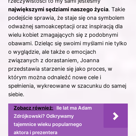
rzeczywistości to my sami jesteśmy
największymi sędziami naszego życia
. Takie
podejście sprawia, że staje się ona symbolem
odważnej samoakceptacji oraz inspiracją dla
wielu kobiet zmagających się z podobnymi
obawami. Dzieląc się swoimi myślami nie tylko
o wyglądzie, ale także o emocjach
związanych z dorastaniem, Joanna
przedstawia starzenie się jako proces, w
którym można odnaleźć nowe cele i
spełnienia, wykreowane w szacunku do samej
siebie.
Zobacz również:
Ile lat ma Adam
Zdrójkowski? Odkrywamy
tajemnice wieku popularnego
aktora i prezentera