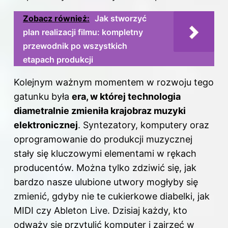
Zobacz również:
Jak stworzyć
plan realizacji filmu: kompletny
przewodnik po wszystkich
etapach produkcji
Kolejnym ważnym momentem w rozwoju tego
gatunku była
era, w której technologia
diametralnie zmieniła krajobraz muzyki
elektronicznej
. Syntezatory, komputery oraz
oprogramowanie do produkcji muzycznej
stały się kluczowymi elementami w rękach
producentów. Można tylko zdziwić się, jak
bardzo nasze ulubione utwory mogłyby się
zmienić, gdyby nie te cukierkowe diabelki, jak
MIDI czy Ableton Live. Dzisiaj każdy, kto
odważy się przytulić komputer i zajrzeć w