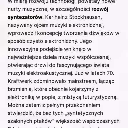
W miarę rozwoju technologii powstały nowe
nurty muzyczne, w szczególności
rozwój
syntezatorów
. Karlheinz Stockhausen,
nazywany ojcem muzyki elektronicznej,
wprowadził koncepcję tworzenia dźwięków w
sposób czysto elektroniczny. Jego
innowacyjne podejście wniknęło w
najważniejsze dzieła muzyki współczesnej,
otwierając drzwi do fascynującego świata
muzyki elektroakustycznej. Już w latach 70.
Kraftwerk zdominowało mainstream, łącząc
brzmienia, które obecnie kojarzymy z
elektroniką w popie, z mistyką futurystyczną.
Można zatem z pełnym przekonaniem
stwierdzić, że bez tych „syntetycznych
szalonych ptaków” większość współczesnych