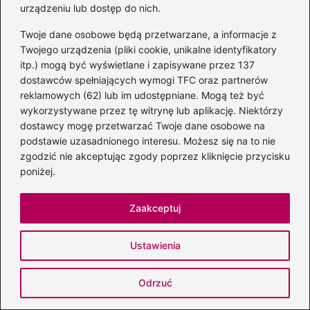
urządzeniu lub dostęp do nich.
Twoje dane osobowe będą przetwarzane, a informacje z
Twojego urządzenia (pliki cookie, unikalne identyfikatory
itp.) mogą być wyświetlane i zapisywane przez 137
dostawców spełniających wymogi TFC oraz partnerów
Nazwa
*
reklamowych (62) lub im udostępniane. Mogą też być
wykorzystywane przez tę witrynę lub aplikację. Niektórzy
dostawcy mogę przetwarzać Twoje dane osobowe na
Adres email
*
podstawie uzasadnionego interesu. Możesz się na to nie
zgodzić nie akceptując zgody poprzez kliknięcie przycisku
poniżej.
Witryna internetowa
Zaakceptuj
Zapamiętaj moje dane w tej przeglądarce
Ustawienia
podczas pisania kolejnych komentarzy.
Odrzuć