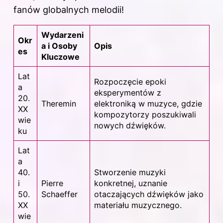
fanów globalnych melodii!
Wydarzeni
Okr
a i Osoby
Opis
es
Kluczowe
Lat
Rozpoczęcie epoki
a
eksperymentów z
20.
Theremin
elektroniką w muzyce, gdzie
XX
kompozytorzy poszukiwali
wie
nowych dźwięków.
ku
Lat
a
40.
Stworzenie muzyki
i
Pierre
konkretnej, uznanie
50.
Schaeffer
otaczających dźwięków jako
XX
materiału muzycznego.
wie