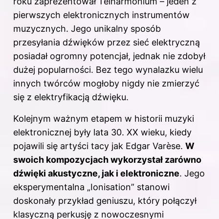
roku zaprezentował Telharmonium – jeden z
pierwszych elektronicznych instrumentów
muzycznych. Jego unikalny sposób
przesyłania dźwięków przez sieć elektryczną
posiadał ogromny potencjał, jednak nie zdobył
dużej popularności. Bez tego wynalazku wielu
innych twórców mogłoby nigdy nie zmierzyć
się z elektryfikacją dźwięku.
Kolejnym ważnym etapem w historii muzyki
elektronicznej były lata 30. XX wieku, kiedy
pojawili się artyści tacy jak Edgar Varèse.
W
swoich kompozycjach wykorzystał zarówno
dźwięki akustyczne, jak i elektroniczne
. Jego
eksperymentalna „Ionisation” stanowi
doskonały przykład geniuszu, który połączył
klasyczną perkusję z nowoczesnymi