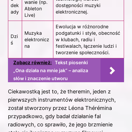
wanie (np.
dek
dostępności muzyki
Ableton
ady
elektronicznej.
Live)
Ewolucja w różnorodne
Muzyka
podgatunki i style, obecność
Dzi
elektronicz
w klubach, radiu i
ś
na
festiwalach, łączenie ludzi i
tworzenie społeczności.
Zobacz również:
Tekst piosenki
„Ona działa na mnie jak” – analiza
słów i znaczenie utworu
Ciekawostką jest to, że theremin, jeden z
pierwszych instrumentów elektronicznych,
został stworzony przez Léona Thérémina
przypadkowo, gdy badał działanie fal
radiowych, co sprawiło, że jego brzmienie