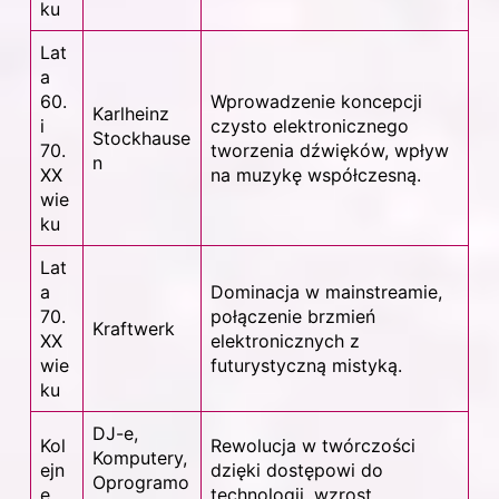
ku
Lat
a
60.
Wprowadzenie koncepcji
Karlheinz
i
czysto elektronicznego
Stockhause
70.
tworzenia
dźwięków
, wpływ
n
XX
na muzykę współczesną.
wie
ku
Lat
a
Dominacja w mainstreamie,
70.
połączenie brzmień
Kraftwerk
XX
elektronicznych z
wie
futurystyczną mistyką.
ku
DJ-e,
Kol
Rewolucja w twórczości
Komputery,
ejn
dzięki dostępowi do
Oprogramo
e
technologii, wzrost