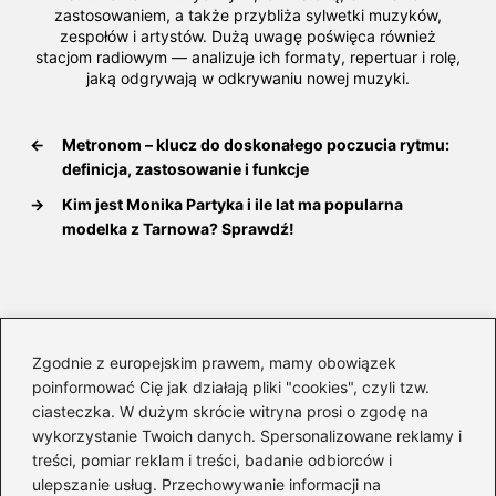
zastosowaniem, a także przybliża sylwetki muzyków,
zespołów i artystów. Dużą uwagę poświęca również
stacjom radiowym — analizuje ich formaty, repertuar i rolę,
jaką odgrywają w odkrywaniu nowej muzyki.
←
Metronom – klucz do doskonałego poczucia rytmu:
definicja, zastosowanie i funkcje
→
Kim jest Monika Partyka i ile lat ma popularna
modelka z Tarnowa? Sprawdź!
Dodaj komentarz
Zgodnie z europejskim prawem, mamy obowiązek
Twój adres email nie zostanie opublikowany.
poinformować Cię jak działają pliki "cookies", czyli tzw.
Wymagane pola są oznaczone
*
ciasteczka. W dużym skrócie witryna prosi o zgodę na
wykorzystanie Twoich danych. Spersonalizowane reklamy i
Komentarz
*
treści, pomiar reklam i treści, badanie odbiorców i
ulepszanie usług. Przechowywanie informacji na