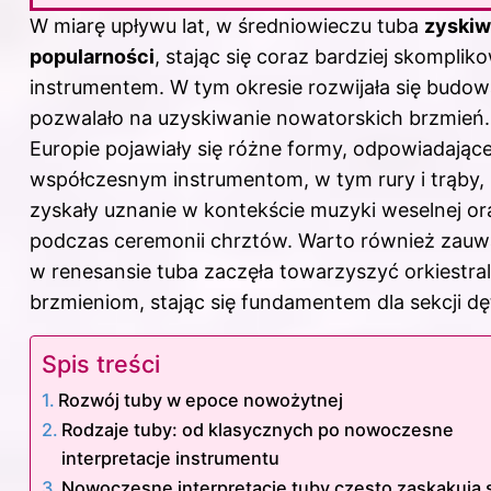
W miarę upływu lat, w średniowieczu tuba
zyskiw
popularności
, stając się coraz bardziej skompli
instrumentem. W tym okresie rozwijała się budow
pozwalało na uzyskiwanie nowatorskich brzmień
Europie pojawiały się różne formy, odpowiadając
współczesnym instrumentom, w tym rury i trąby, 
zyskały uznanie w kontekście muzyki weselnej or
podczas ceremonii chrztów. Warto również zauw
w renesansie tuba zaczęła towarzyszyć orkiestr
brzmieniom, stając się fundamentem dla sekcji dęt
Spis treści
Rozwój tuby w epoce nowożytnej
Rodzaje tuby: od klasycznych po nowoczesne
interpretacje instrumentu
Nowoczesne interpretacje tuby często zaskakują 