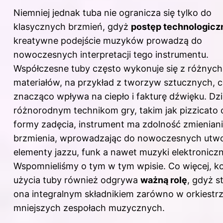
Niemniej jednak tuba nie ogranicza się tylko do
klasycznych brzmień, gdyż
postęp technologicz
kreatywne podejście muzyków prowadzą do
nowoczesnych interpretacji tego instrumentu.
Współczesne tuby często wykonuje się z różnych
materiałów, na przykład z tworzyw sztucznych, 
znacząco wpływa na ciepło i fakturę dźwięku. Dzi
różnorodnym technikom gry, takim jak pizzicato 
formy zadęcia, instrument ma zdolność zmienian
brzmienia, wprowadzając do nowoczesnych utw
elementy jazzu, funk a nawet muzyki elektroniczn
Wspomnieliśmy o tym
w tym wpisie
. Co więcej, k
użycia tuby również odgrywa
ważną rolę
, gdyż st
ona integralnym składnikiem zarówno w orkiestrze
mniejszych zespołach muzycznych.