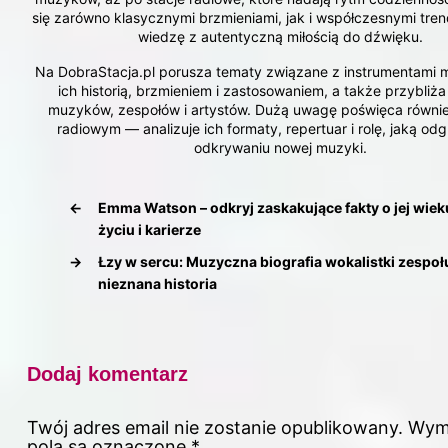
się zarówno klasycznymi brzmieniami, jak i współczesnymi tren
wiedzę z autentyczną miłością do dźwięku.
Na DobraStacja.pl porusza tematy związane z instrumentami
ich historią, brzmieniem i zastosowaniem, a także przybliża
muzyków, zespołów i artystów. Dużą uwagę poświęca równi
radiowym — analizuje ich formaty, repertuar i rolę, jaką od
odkrywaniu nowej muzyki.
←
Emma Watson – odkryj zaskakujące fakty o jej wiek
życiu i karierze
→
Łzy w sercu: Muzyczna biografia wokalistki zespołu 
nieznana historia
Dodaj komentarz
Twój adres email nie zostanie opublikowany.
Wym
pola są oznaczone
*