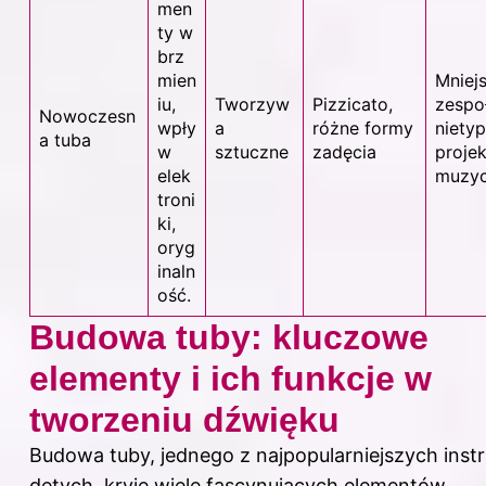
men
ty w
brz
mien
Mniej
iu,
Tworzyw
Pizzicato,
zespoł
Nowoczesn
wpły
a
różne formy
niety
a tuba
w
sztuczne
zadęcia
proje
elek
muzy
troni
ki,
oryg
inaln
ość.
Budowa tuby: kluczowe
elementy i ich funkcje w
tworzeniu dźwięku
Budowa tuby, jednego z najpopularniejszych ins
dętych, kryje wiele fascynujących elementów.