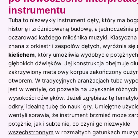
instrumentu
Tuba to niezwykły instrument dęty, który ma bog
historię i zróżnicowaną budowę, a jednocześnie p
oczarować każdego miłośnika muzyki. Klasyczna 
znana z orkiestr i zespołów dętych, wyróżnia się
kielichem
, który umożliwia wydobycie potężnych
głębokich dźwięków. Jej konstrukcja obejmuje dłu
zakrzywiony metalowy korpus zakończony duży
otworem. W tradycyjnych aranżacjach tuba wyp
jest w wentyle, co pozwala na uzyskanie różnych
wysokości dźwięków. Jeżeli zgłębiasz tę tematyk
odkryj
idealną tubę do nauki gry
. Umiejętne użyci
wentyli sprawia, że instrument brzmieć może za
potężnie, jak i subtelnie, co czyni go
niezwykle
wszechstronnym
w rozmaitych gatunkach muzy