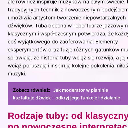
ale również inspiruje muzyków na całym świecie.
tradycyjnych technik z nowoczesnym podejście
umożliwia artystom tworzenie niepowtarzalnych a
dźwięków. Tuba obecna w repertuarze jazzowym
klasycznym i współczesnym potwierdza, że każd
coś wyjątkowego do zaoferowania. Elementy
eksperymentów oraz fuzje różnych gatunków m
sprawiają, że historia tuby wciąż się rozwija, a jej
wciąż poruszają i inspirują kolejne pokolenia mił
muzyki.
Zobacz również:
Jak moderator w pianinie
kształtuje dźwięk – odkryj jego funkcję i działanie
Rodzaje tuby: od klasyczn
po nowoczesne interpretac