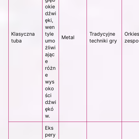
okie
dźwi
ęki,
wen
Klasyczna
tyle
Tradycyjne
Orkies
Metal
tuba
umo
techniki gry
zespo
żliwi
ając
e
różn
e
wys
oko
ści
dźwi
ękó
w.
Eks
pery