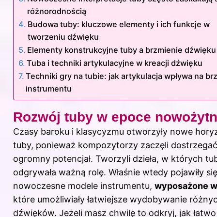
różnorodnością
Budowa tuby: kluczowe elementy i ich funkcje w
tworzeniu dźwięku
Elementy konstrukcyjne tuby a brzmienie dźwięku
Tuba i techniki artykulacyjne w kreacji dźwięku
Techniki gry na tubie: jak artykulacja wpływa na br
instrumentu
Rozwój tuby w epoce nowożytn
Czasy baroku i klasycyzmu otworzyły nowe horyz
tuby, ponieważ kompozytorzy zaczęli dostrzegać 
ogromny potencjał. Tworzyli dzieła, w których tu
odgrywała ważną rolę. Właśnie wtedy pojawiły si
nowoczesne modele instrumentu,
wyposażone w
które umożliwiały łatwiejsze wydobywanie różny
dźwięków. Jeżeli masz chwilę to odkryj,
jak łatwo