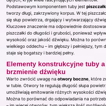
Podstawowym komponentem tuby jest
piszczałk
tworzy długi, zakrzywiony korpus. W tej piszczał
się słup powietrza, drgający i wytwarzający dźwię
Kluczowe znaczenie ma odpowiednie dostosowa
piszczałki do długości i grubości, ponieważ wpły
wysokość oraz jakość dźwięku. Można to porów
wielkiego oddechu – im głębszy i pełniejszy, tym 
staje się bogatszy i bardziej pełny.
Elementy konstrukcyjne tuby a
brzmienie dźwięku
Warto zwrócić uwagę na
otwory boczne
, które z
w tubie. Otwory te regulują długość słupa powietr
umożliwiają emitowanie różnych wysokości dźwi
Można to porównać do odpowiadania na potrzeb
– im więcej otworów, tym większa ilość możliwoś