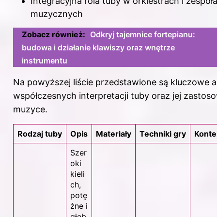
Integracyjna rola tuby w orkiestrach i zespoł
muzycznych
Zobacz również:
Odkryj tajemnice fortepianu:
budowa i działanie klawiszy oraz wnętrze
instrumentu
Na powyższej liście przedstawione są kluczowe 
współczesnych interpretacji tuby oraz jej zastos
muzyce.
Rodzaj tuby
Opis
Materiały
Techniki gry
Konte
Szer
oki
kieli
ch,
potę
żne i
głęb