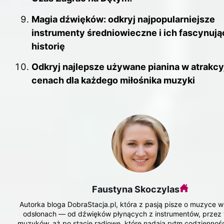
Magia dźwięków: odkryj najpopularniejsze
instrumenty średniowieczne i ich fascynują
historię
Odkryj najlepsze używane pianina w atrakc
cenach dla każdego miłośnika muzyki
Faustyna Skoczylas
Autorka bloga DobraStacja.pl, która z pasją pisze o muzyce w
odsłonach — od dźwięków płynących z instrumentów, przez
muzyków, aż po stacje radiowe, które nadają rytm codzienności