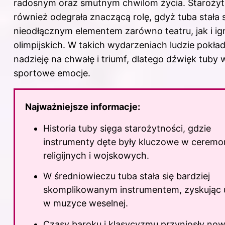
radosnym oraz smutnym chwilom życia. Starożyt
również odegrała znaczącą rolę, gdyż tuba stała s
nieodłącznym elementem zarówno teatru, jak i ig
olimpijskich. W takich wydarzeniach ludzie pokład
nadzieję na chwałę i triumf, dlatego dźwięk tuby
sportowe emocje.
Najważniejsze informacje:
Historia tuby sięga starożytności, gdzie
instrumenty dęte były kluczowe w ceremo
religijnych i wojskowych.
W średniowieczu tuba stała się bardziej
skomplikowanym instrumentem, zyskując 
w muzyce weselnej.
Czasy baroku i klasycyzmu przyniosły no