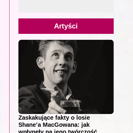
Artyści
Zaskakujące fakty o losie
Shane’a MacGowana: jak
wpłynęły na jego twórczość