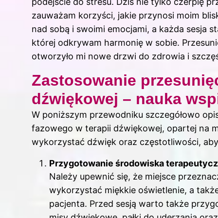
podejście do stresu. Dziś nie tylko czerpię pr
zauważam korzyści, jakie przynosi moim bli
nad sobą i swoimi emocjami, a każda sesja 
której odkrywam harmonię w sobie.
Przesuni
otworzyło mi nowe drzwi do zdrowia i szczęś
Zastosowanie przesunięc
dźwiękowej – nauka wspi
W poniższym przewodniku szczegółowo opis
fazowego w terapii dźwiękowej, opartej na m
wykorzystać dźwięk oraz częstotliwości, aby
Przygotowanie środowiska terapeutyc
Należy upewnić się, że miejsce przeznaczo
wykorzystać miękkie oświetlenie, a tak
pacjenta. Przed sesją warto także przyg
misy dźwiękowe, pałki do uderzania oraz