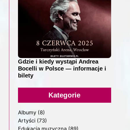
Gdzie i kiedy wystąpi Andrea
Bocelli w Polsce — informacje i
bilety
Kategorie
Albumy
(8)
Artyści
(73)
Edukacja muzyczna
(89)