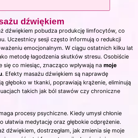
sażu dźwiękiem
ż dźwiękiem pobudza produkcję limfocytów, co
. Uczestnicy sesji często informują o redukcji
ważeniu emocjonalnym. W ciągu ostatnich kilku lat
jako metodę łagodzenia skutków stresu. Osobiście
e się co miesiąc, znacząco wpływają na
moje
u
. Efekty masażu dźwiękiem są naprawdę
 głęboko w tkanki, poprawiają krążenie, eliminują
uacjach takich jak ból stawów czy chroniczne
omaga procesy psychiczne. Kiedy umysł chłonie
co ułatwia medytację oraz głębokie odprężenie.
ż dźwiękiem, dostrzegłam, jak zmienia się moje