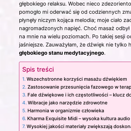
głębokiego relaksu. Wobec nieco zdezoriento
pomogło mi oderwać się od codziennych zmar
płynęły niczym kojąca melodia; moje ciało za
nagromadzonych napięć. Choć masaż odbył s
na mnie na wielu poziomach. Po takiej sesji od
jaśniejsze. Zauważyłam, że dźwięk nie tylko 
głębokiego stanu medytacyjnego
.
Spis treści
Wszechstronne korzyści masażu dźwiękiem
Zastosowanie przesunięcia fazowego w terapi
Fale dźwiękowe i ich częstotliwości – klucz do
Wibracje jako narzędzie zdrowotne
Harmonia w organizmie człowieka
Kharma Exquisite Midi – wysoka kultura audio
Wysokiej jakości materiały zwiększają dosko