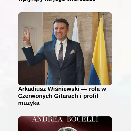
Arkadiusz Wiśniewski — rola w
Czerwonych Gitarach i profil
muzyka