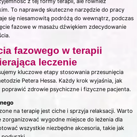
zyjemność z tej formy terapii, ale również
skim. To naprawdę skuteczne narzędzie do pracy
staje się niesamowitą podróżą do wewnątrz, podczas
ęcie fazowe
w masażu dźwiękiem zdecydowanie
cia.
ia fazowego w terapii
erająca leczenie
ujemy kluczowe etapy stosowania przesunięcia
etodzie Petera Hessa. Każdy krok wyjaśnia, jak
 poprawić zdrowie psychiczne i fizyczne pacjenta.
znego
ne na terapię jest ciche i sprzyja relaksacji. Warto
że zorganizować wygodne miejsce do leżenia dla
otować wszystkie niezbędne akcesoria, takie jak
 poduszki.