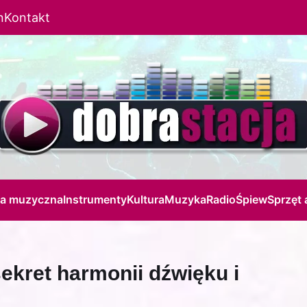
n
Kontakt
ja muzyczna
Instrumenty
Kultura
Muzyka
Radio
Śpiew
Sprzęt 
ekret harmonii dźwięku i