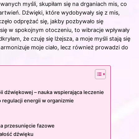
wanych myśli, skupiłam się na drganiach mis, co
twień. Dźwięki, które wydobywały się z mis,
częło odprężać się, jakby pozbywało się
ię w spokojnym otoczeniu, to wibracje wpływały
kryłam, że czuję się lżejsza, a moje myśli stają się
harmonizuje moje ciało, lecz również prowadzi do
i dźwiękowej – nauka wspierająca leczenie
 regulacji energii w organizmie
 a przesunięcie fazowe
nałość dźwięku